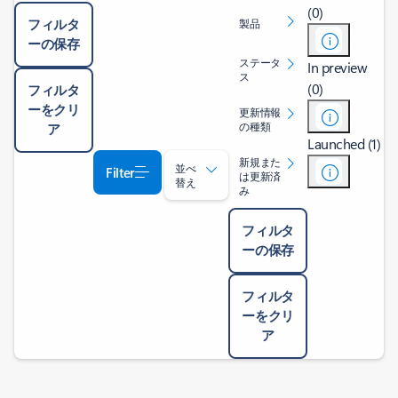
(0)
フィルタ
製品
ーの保存
ステータ
In preview
ス
(0)
フィルタ
ーをクリ
更新情報
の種類
ア
Launched (1)
新規また
並べ
Filter
は更新済
替え
み
フィルタ
ーの保存
フィルタ
ーをクリ
ア