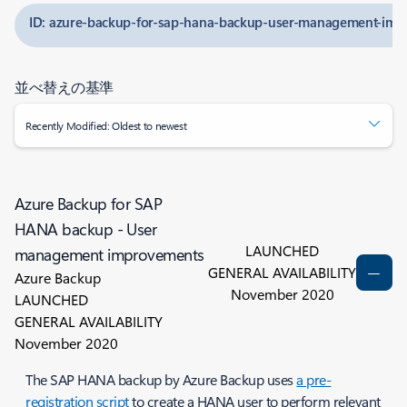
ID: azure-backup-for-sap-hana-backup-user-management-im
並べ替えの基準
Recently Modified: Oldest to newest
Azure Backup for SAP
HANA backup - User
LAUNCHED
management improvements
GENERAL AVAILABILITY
Azure Backup
November 2020
LAUNCHED
GENERAL AVAILABILITY
November 2020
The SAP HANA backup by Azure Backup uses
a pre-
registration script
to create a HANA user to perform relevant