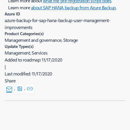
Learn more about
what the pre-registration script does
.
Learn more
about SAP HANA backup from Azure Backup
.
Azure ID
azure-backup-for-sap-hana-backup-user-management-
improvements
Product Categories(s)
Management and governance, Storage
Update Types(s)
Management, Services
Added to roadmap:
11/17/2020
|
Last modified:
11/17/2020
Share