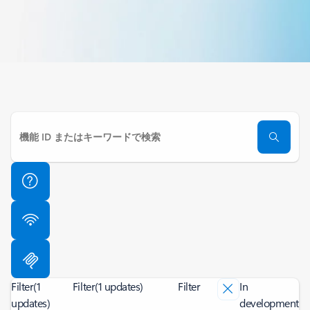
Filter
(1
Filter
(1 updates)
Filter
In
updates)
development