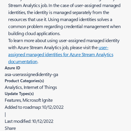
Stream Analytics job. In the case of user-assigned managed
identities, the identity is managed separately from the
resources that use it. Using managed identities solves a
common problem regarding credential management when
building cloud applications.
To learn more about using user-assigned managed identity
with Azure Stream Analytics job, please visit the
user-
assigned managed identities for Azure Stream Analytics
documentation
.
Azure ID
asa-userassignedidentity-ga
Product Categories(s)
Analytics, Internet of Things
Update Types(s)
Features, Microsoft Ignite
Added to roadmap:
10/12/2022
|
Last modified:
10/12/2022
Share