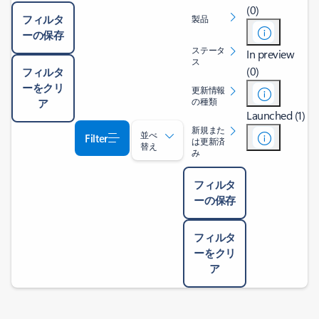
(0)
フィルタ
製品
ーの保存
ステータ
In preview
ス
(0)
フィルタ
ーをクリ
更新情報
の種類
ア
Launched (1)
新規また
並べ
Filter
は更新済
替え
み
フィルタ
ーの保存
フィルタ
ーをクリ
ア