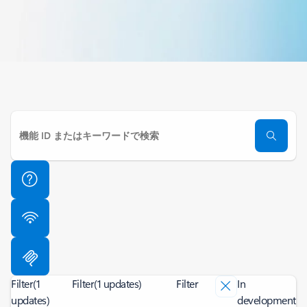
Filter
(1
Filter
(1 updates)
Filter
In
updates)
development