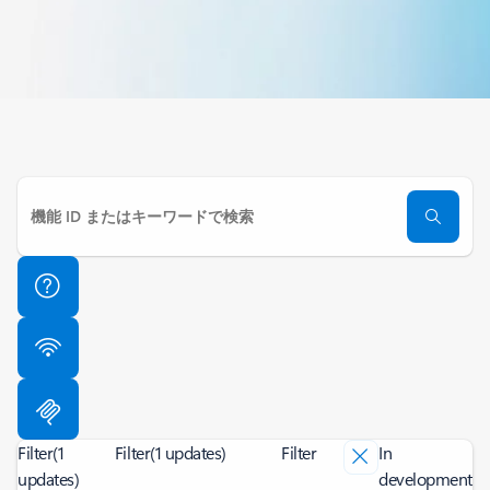
Filter
(1
Filter
(1 updates)
Filter
In
updates)
development