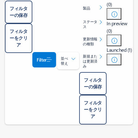
(0)
フィルタ
製品
ーの保存
ステータ
In preview
ス
(0)
フィルタ
ーをクリ
更新情報
の種類
ア
Launched (1)
新規また
並べ
Filter
は更新済
替え
み
フィルタ
ーの保存
フィルタ
ーをクリ
ア