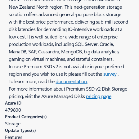
New Zealand North region. This next-generation storage
solution offers advanced general-purpose block storage
with the best price performance, delivering sub-millisecond
disk latencies for demanding IO-intensive workloads at a
low cost. It is well-suited for a wide range of enterprise
production workloads, including SQL Server, Oracle,
MariaDB, SAP, Cassandra, MongoDB, big data analytics,
gaming on virtual machines, and stateful containers.
In case Premium SSD v2 is not available in your preferred
region and you wish to use it, please fill out the
survey
.
To learn more, read the
documentation.
For more information about Premium SSD v2 Disk Storage
pricing, visit the Azure Managed Disks
pricing page
.
Azure ID
479800
Product Categories(s)
Storage
Update Types(s)
Features