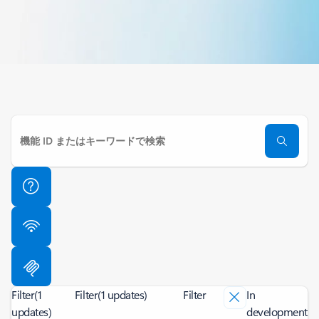
Filter
(1
Filter
(1 updates)
Filter
In
updates)
development