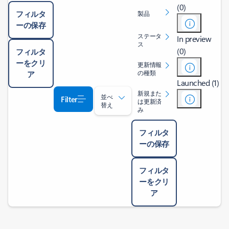
(0)
フィルタ
製品
ーの保存
ステータ
In preview
ス
(0)
フィルタ
ーをクリ
更新情報
の種類
ア
Launched (1)
新規また
並べ
Filter
は更新済
替え
み
フィルタ
ーの保存
フィルタ
ーをクリ
ア