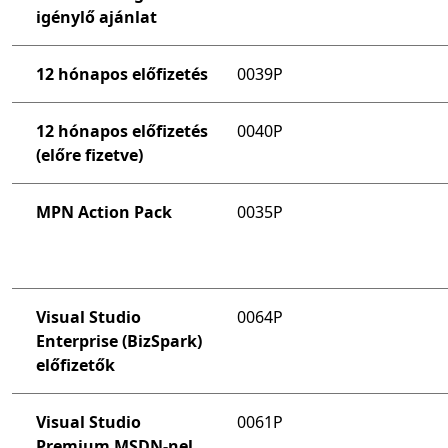
igénylő ajánlat
12 hónapos előfizetés
0039P
12 hónapos előfizetés
0040P
(előre fizetve)
MPN Action Pack
0035P
Visual Studio
0064P
Enterprise (BizSpark)
előfizetők
Visual Studio
0061P
Premium MSDN-nel