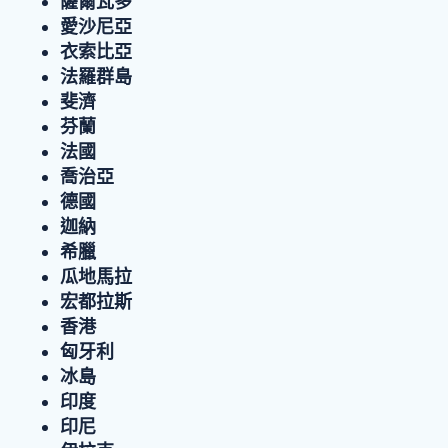
薩爾瓦多
愛沙尼亞
衣索比亞
法羅群島
斐濟
芬蘭
法國
喬治亞
德國
迦納
希臘
瓜地馬拉
宏都拉斯
香港
匈牙利
冰島
印度
印尼