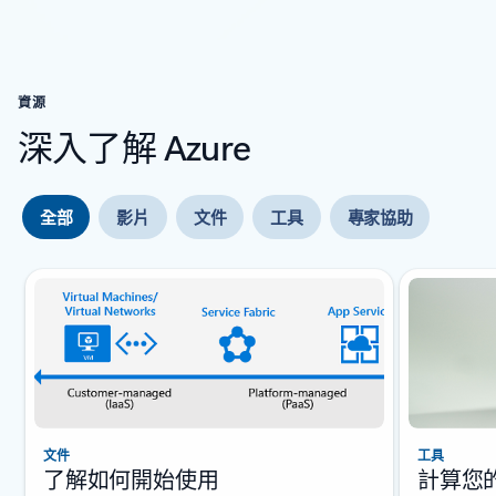
資源
深入了解 Azure
全部
影片
文件
工具
專家協助
投影片 {0} {1} 指示器
文件
工具
了解如何開始使用
計算您