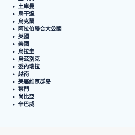
土庫曼
烏干達
烏克蘭
阿拉伯聯合大公國
英國
美國
烏拉圭
烏茲別克
委內瑞拉
越南
美屬維京群島
葉門
尚比亞
辛巴威