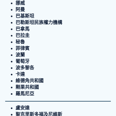
挪威
阿曼
巴基斯坦
巴勒斯坦民族權力機構
巴拿馬
巴拉圭
秘魯
菲律賓
波蘭
葡萄牙
波多黎各
卡達
維德角共和國
剛果共和國
羅馬尼亞
盧安達
聖克里斯多福及尼維斯