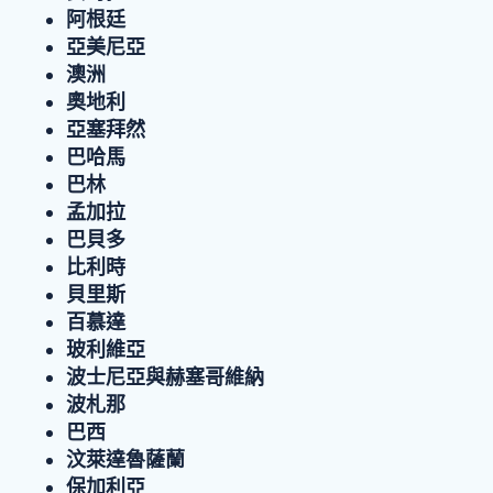
阿根廷
亞美尼亞
澳洲
奧地利
亞塞拜然
巴哈馬
巴林
孟加拉
巴貝多
比利時
貝里斯
百慕達
玻利維亞
波士尼亞與赫塞哥維納
波札那
巴西
汶萊達魯薩蘭
保加利亞