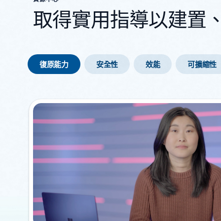
取得實用指導以建置、最佳
復原能力
安全性
效能
可擴縮性
顯示 1-2 張投影片 (共 8 張)