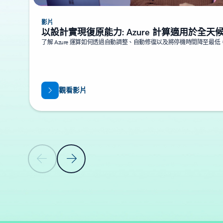
影片
以設計實現復原能力: Azure 計算適用於全
了解 Azure 運算如何透過自動調整、自動修復以及將停機時間降至最
觀看影片
上一張投影片
下一張投影片
回到索引標籤
返回 [核心 DEVOPS 做法 - 版本控制] 索引標籤區段