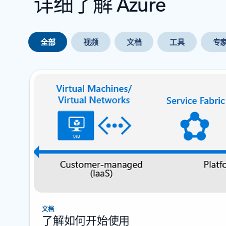
详细了解 Azure
全部
视频
文档
工具
专
下一张幻灯片
文档
了解如何开始使用