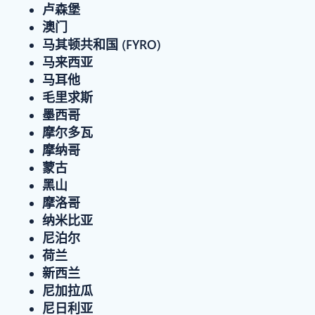
卢森堡
澳门
马其顿共和国 (FYRO)
马来西亚
马耳他
毛里求斯
墨西哥
摩尔多瓦
摩纳哥
蒙古
黑山
摩洛哥
纳米比亚
尼泊尔
荷兰
新西兰
尼加拉瓜
尼日利亚