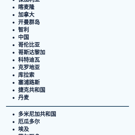
喀麦隆
加拿大
开曼群岛
智利
中国
哥伦比亚
哥斯达黎加
科特迪瓦
克罗地亚
库拉索
塞浦路斯
捷克共和国
丹麦
多米尼加共和国
厄瓜多尔
埃及