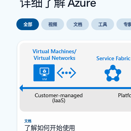
详细了解 Azure
全部
视频
文档
工具
专
下一张幻灯片
文档
了解如何开始使用