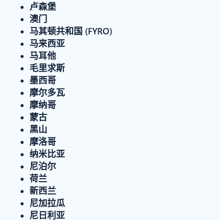
卢森堡
澳门
马其顿共和国 (FYRO)
马来西亚
马耳他
毛里求斯
墨西哥
摩尔多瓦
摩纳哥
蒙古
黑山
摩洛哥
纳米比亚
尼泊尔
荷兰
新西兰
尼加拉瓜
尼日利亚