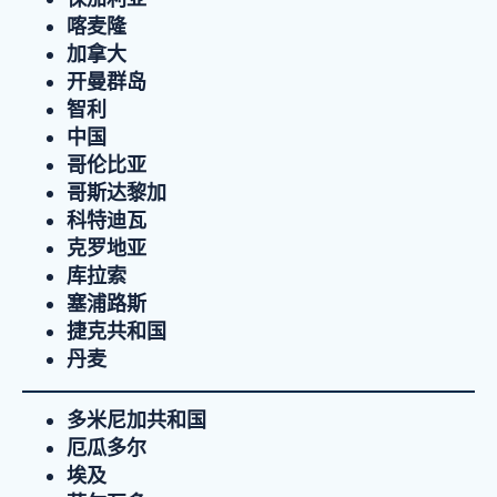
喀麦隆
加拿大
开曼群岛
智利
中国
哥伦比亚
哥斯达黎加
科特迪瓦
克罗地亚
库拉索
塞浦路斯
捷克共和国
丹麦
多米尼加共和国
厄瓜多尔
埃及