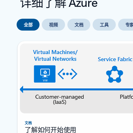
详细了解 Azure
全部
视频
文档
工具
专
下一张幻灯片
文档
了解如何开始使用