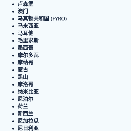
卢森堡
澳门
马其顿共和国 (FYRO)
马来西亚
马耳他
毛里求斯
墨西哥
摩尔多瓦
摩纳哥
蒙古
黑山
摩洛哥
纳米比亚
尼泊尔
荷兰
新西兰
尼加拉瓜
尼日利亚