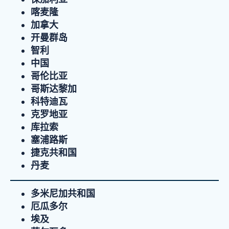
喀麦隆
加拿大
开曼群岛
智利
中国
哥伦比亚
哥斯达黎加
科特迪瓦
克罗地亚
库拉索
塞浦路斯
捷克共和国
丹麦
多米尼加共和国
厄瓜多尔
埃及