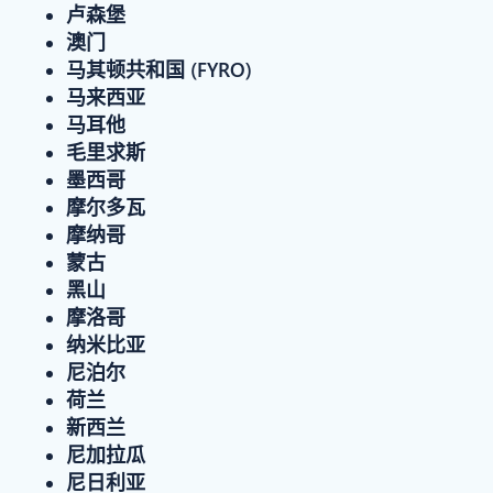
卢森堡
澳门
马其顿共和国 (FYRO)
马来西亚
马耳他
毛里求斯
墨西哥
摩尔多瓦
摩纳哥
蒙古
黑山
摩洛哥
纳米比亚
尼泊尔
荷兰
新西兰
尼加拉瓜
尼日利亚