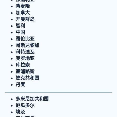
喀麦隆
加拿大
开曼群岛
智利
中国
哥伦比亚
哥斯达黎加
科特迪瓦
克罗地亚
库拉索
塞浦路斯
捷克共和国
丹麦
多米尼加共和国
厄瓜多尔
埃及