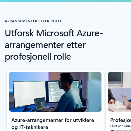
ARRANGEMENTER ETTER ROLLE
Utforsk Microsoft Azure-
arrangementer etter
profesjonell rolle
Viser lysbilde 1 av 4
Azure-arrangementer for utviklere
Profesjo
og IT-teknikere
Få et konkurr
analyse og pro