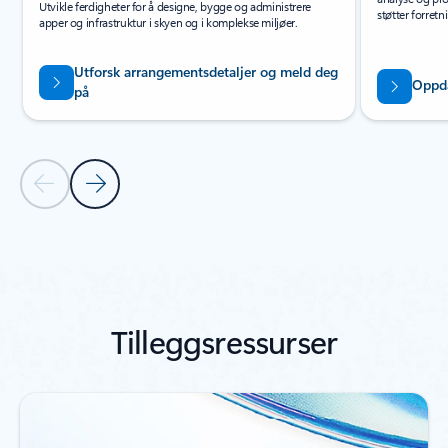
Utvikle ferdigheter for å designe, bygge og administrere
støtter forret
apper og infrastruktur i skyen og i komplekse miljøer.
Utforsk arrangementsdetaljer og meld deg
Oppda
på
Forrige lysbilde
Neste lysbilde
Tilbake til navigasjonskontroller for karusell
Tilleggsressurser