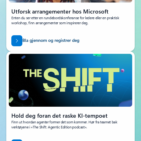
Utforsk arrangementer hos Microsoft
Enten du ser etter en rundebordskonferanse for ledere eller en praktisk
workshop, finn arrangementer som inspirerer deg.
Bla gjennom og registrer deg
Hold deg foran det raske KI-tempoet
Finn ut hvordan agenter former det som kommer. Hør fra teamet bak
verktøyene i «The Shift: Agentic Edition podcast».