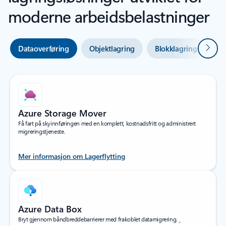
moderne arbeidsbelastninger
Neste
Dataoverføring
Objektlagring
Blokklagring
Fi
Azure Storage Mover
Få fart på skyinnføringen med en komplett, kostnadsfritt og administrert
migreringstjeneste.
Mer informasjon om Lagerflytting
Azure Data Box
Bryt gjennom båndbreddebarrierer med frakoblet datamigrering.