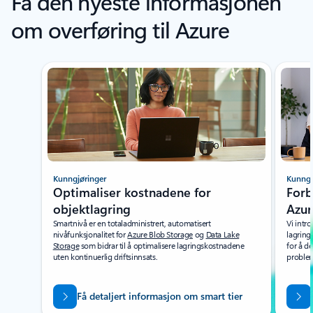
Få den nyeste informasjonen
om overføring til Azure
Kunngjøringer
Kunngj
Optimaliser kostnadene for
Forb
objektlagring
Azur
Smartnivå er en totaladministrert, automatisert
Vi intro
nivåfunksjonalitet for
Azure Blob Storage
og
Data Lake
lagring
Storage
som bidrar til å optimalisere lagringskostnadene
for å d
uten kontinuerlig driftsinnsats.
problem
Få detaljert informasjon om smart tier