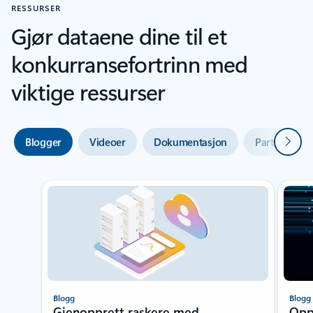
RESSURSER
Gjør dataene dine til et
konkurransefortrinn med
viktige ressurser
Neste
Blogger
Videoer
Dokumentasjon
Partnere
Blogg
Blogg
Gjenopprett raskere med
Opp