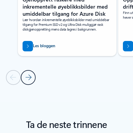
inkrementelle øyeblikksbilder med
drif
umiddelbar tilgang for Azure Disk
Finn u
hever s
Lær hvordan inkrementelle øyeblikksbilder med umiddelbar
tilgang for Premium SSD v2 og Ultra Disk muliggjør rask
diskgjenoppretting mens data lagres i bakgrunnen.
Les bloggen
Forrige lysbilde
Neste lysbilde
Tilbake til delen PARTNERLØSNINGER
Tilbake til PARTNERLØSNINGER – Fanedelen Aktiver intelligente fab
Ta de neste trinnene