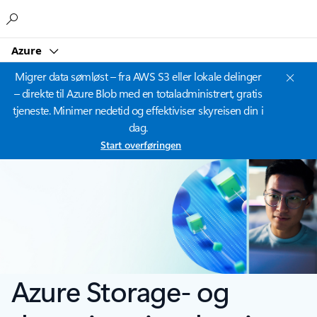
Microsoft
Azure
Migrer data sømløst – fra AWS S3 eller lokale delinger
– direkte til Azure Blob med en totaladministrert, gratis
tjeneste. Minimer nedetid og effektiviser skyreisen din i
dag.
Start overføringen
Azure Storage- og