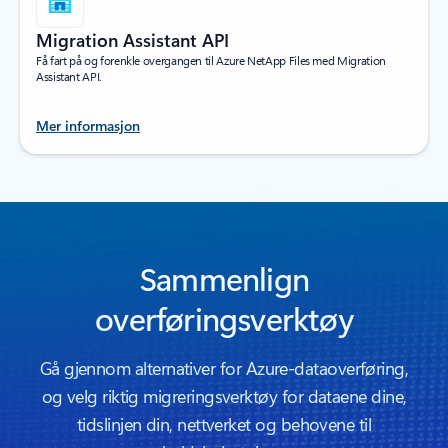
Migration Assistant API
Få fart på og forenkle overgangen til Azure NetApp Files med Migration
Assistant API.
Mer informasjon
Tilbake til faner
Sammenlign
overføringsverktøy
Gå gjennom alternativer for Azure-dataoverføring,
og velg riktig migreringsverktøy for dataene dine,
tidslinjen din, nettverket og behovene til