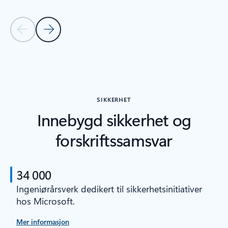
Forrige lysbilde
Neste lysbilde
Tilbake til delen RELATERTE PRODUKTER
SIKKERHET
Innebygd sikkerhet og
forskriftssamsvar
34 000
Ingeniørårsverk dedikert til sikkerhetsinitiativer
hos Microsoft.
Mer informasjon