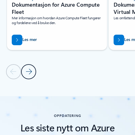
Dokumentasjon for Azure Compute
Dokumen
Fleet
Virtual 
Mer informasjon om hvordan Azure Compute Fleet fungerer
Les omfattend
og fordelene ved å bruke den.
Les mer
Les m
Forrige lysbilde
Neste lysbilde
Tilbake til RESSURSER-delen
Tilbake til RESSURSER – Faneinndelingen kom i gang
OPPDATERING
Les siste nytt om Azure