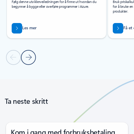
Følg denne utviklerveiledningen for å finne ut hvordan du
Bruk priskalku
begynner å bygge eller overføre programmer i Azure.
for å bruke en
produkter.
Les mer
Få et
Forrige lysbilde
Neste lysbilde
Tilbake til faner
Tilbake til navigasjonskontroller for karusell
Ta neste skritt
Kom i gang med forbruksbetaling