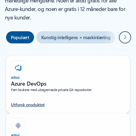
månedlige mengdene. Noen er alltid gratis for alle
Azure-kunder, og noen er gratis i 12 måneder bare for
nye kunder.
Neste
Populært
Kunstig intelligens + maskinlæring
Hybrid
Alltid
Azure DevOps
Fem brukere med ubegrensede private Git-repositorier
Utforsk produktet
Alltid