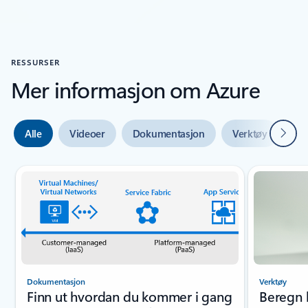
RESSURSER
Mer informasjon om Azure
Neste
Alle
Videoer
Dokumentasjon
Verktøy
Ek
Lysbildeindikator {0} {1}
Dokumentasjon
Verktøy
Finn ut hvordan du kommer i gang
Beregn 