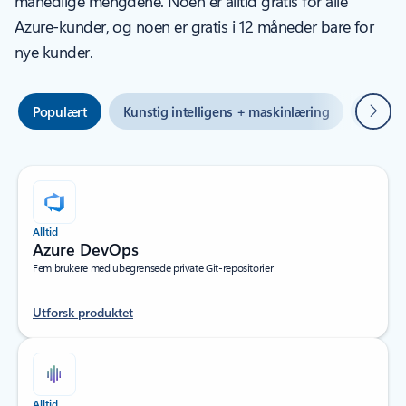
månedlige mengdene. Noen er alltid gratis for alle
Azure-kunder, og noen er gratis i 12 måneder bare for
nye kunder.
Neste
Populært
Kunstig intelligens + maskinlæring
Hybrid
Alltid
Azure DevOps
Fem brukere med ubegrensede private Git-repositorier
Utforsk produktet
Alltid