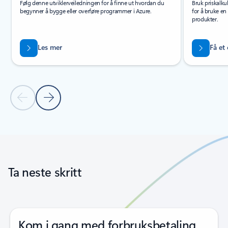
Følg denne utviklerveiledningen for å finne ut hvordan du
Bruk priskalku
begynner å bygge eller overføre programmer i Azure.
for å bruke en
produkter.
Les mer
Få et
Forrige lysbilde
Neste lysbilde
Tilbake til faner
Tilbake til navigasjonskontroller for karusell
Ta neste skritt
Kom i gang med forbruksbetaling