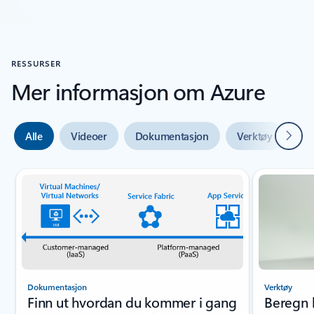
RESSURSER
Mer informasjon om Azure
Neste
Alle
Videoer
Dokumentasjon
Verktøy
Ek
Lysbildeindikator {0} {1}
Dokumentasjon
Verktøy
Finn ut hvordan du kommer i gang
Beregn 