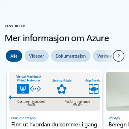
RESSURSER
Mer informasjon om Azure
Neste
Alle
Videoer
Dokumentasjon
Verktøy
Ek
Lysbildeindikator {0} {1}
Dokumentasjon
Verktøy
Finn ut hvordan du kommer i gang
Beregn 