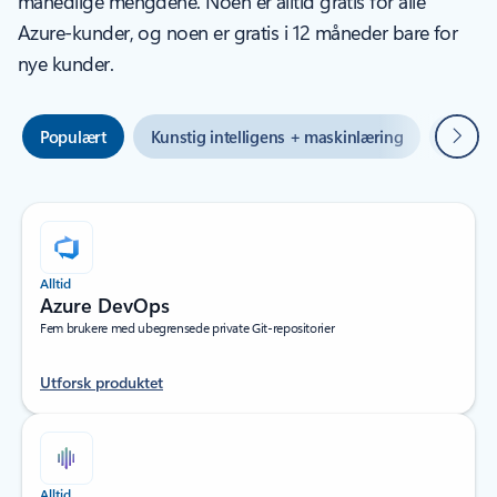
månedlige mengdene. Noen er alltid gratis for alle
Azure-kunder, og noen er gratis i 12 måneder bare for
nye kunder.
Neste
Populært
Kunstig intelligens + maskinlæring
Hybrid
Alltid
Azure DevOps
Fem brukere med ubegrensede private Git-repositorier
Utforsk produktet
Alltid