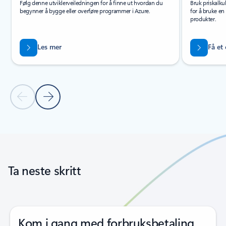
Følg denne utviklerveiledningen for å finne ut hvordan du
Bruk priskalku
begynner å bygge eller overføre programmer i Azure.
for å bruke en
produkter.
Les mer
Få et
Forrige lysbilde
Neste lysbilde
Tilbake til faner
Tilbake til navigasjonskontroller for karusell
Ta neste skritt
Kom i gang med forbruksbetaling