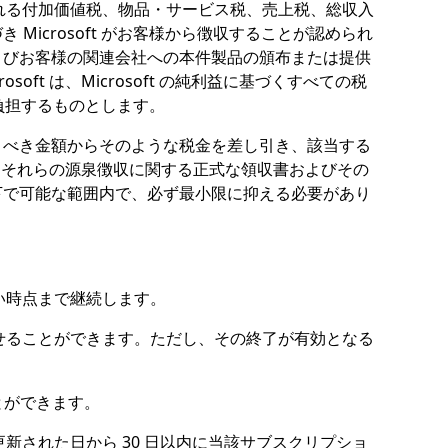
れる付加価値税、物品・サービス税、売上税、総収入
icrosoft がお客様から徴収することが認められ
よびお客様の関連会社への本件製品の頒布または提供
t は、Microsoft の純利益に基づくすべての税
を負担するものとします。
に支払うべき金額からそのような税金を差し引き、該当する
る、それらの源泉徴収に関する正式な領収書およびその
下で可能な範囲内で、必ず最小限に抑える必要があり
い時点まで継続します。
せることができます。ただし、その終了が有効となる
とができます。
たは更新された日から 30 日以内に当該サブスクリプショ