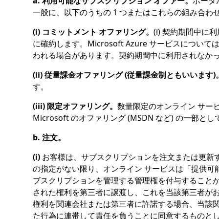
a. 利用可能なサブスクリプション オファー。
ポータ
一般に、以下のうちの 1 つまたはこれらの組み合わ
(i) コミットメント オファリング。
(i) 契約期間
に確約します。Microsoft Azure サービス
われる場合があります。契約期間中に利用されなか
(ii) 従量課金オファリング (従量課金制ともいいます)
す。
(iii) 限定オファリング。
数量限定のオンライン サー
Microsoft のオファリング (MSDN など
b. 注文。
(i)
お客様は、サブスクリプションを注文または更新
の指定がない限り、オンライン サービスは「提供可
ブスクリプションを管理する管理権を付与することがで
された権利を第三者に譲渡し、これを当該第三者が
権利を関連会社または第三者に許諾する場合、当該
た行為に連帯して責任を負うことに同意するものと