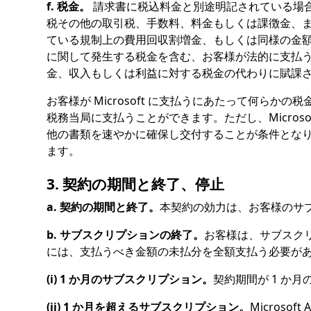
f. 税金。
請求書に税込料金と別途明記されている場
税その他の取引税、手数料、料金もしくは課徴金、また
ている規制上の費用回収割増金、もしくは同様の金
に関して発生する税金を含む、お客様が法的に支払う義務の
金、収入もしくは利益に対する税金の代わりに賦課される
お客様が Microsoft に支払うにあたって何らか
税務当局に支払うことができます。ただし、Micro
他の書類を速やかに確保し交付することが条件とな
ます。
3. 契約の期間と終了、停止
a. 契約の期間と終了。
本契約の効力は、お客様のサ
b. サブスクリプションの終了。
お客様は、サブスク
には、支払うべき金額の未払分を全額支払う必要が
(i) 1 か月のサブスクリプション。
契約期間が 1 か
(ii) 1 か月を超えるサブスクリプション。
Micros