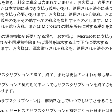
合を除き、料金に税金は含まれていません。お客様は、適用さ
は本契約に基づき支払う義務があり、適用される法令に基づき M
額を支払う必要があります。お客様は、適用される印紙税、お
あるその他すべての税金を負担するものとします。Microsof
総収入税、または Microsoft の財産所有に対する税金
の税金の源泉徴収が必要となる場合、お客様は、Microsoft 
soft が外国税額控除または還付を請求する上で正当に要求す
ります。お客様は、源泉徴収される税金を、適用される法令の
ブスクリプションの満了、終了、または更新のいずれか最も早
リプションの契約期間中いつでもサブスクリプションを終了さ
あります。
月のサブスクリプションは、解約料なしでいつでも終了させるこ
oft Azure サービスのサブスクリプションが有効になった日ま