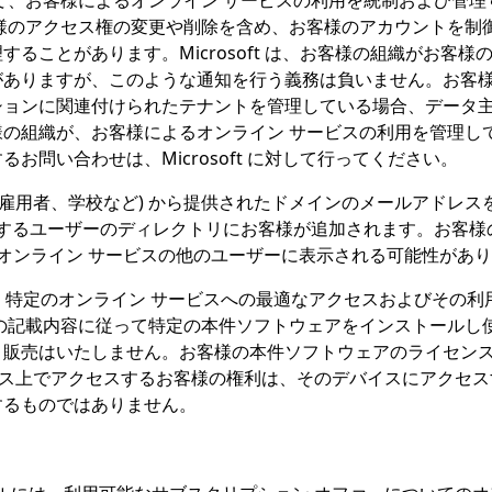
て、お客様によるオンライン サービスの利用を統制および管
 お客様のアクセス権の変更や削除を含め、お客様のアカウントを制御
ることがあります。Microsoft は、お客様の組織がお客
ありますが、このような通知を行う義務は負いません。お客様
ションに関連付けられたテナントを管理している場合、データ
の組織が、お客様によるオンライン サービスの利用を管理し
問い合わせは、Microsoft に対して行ってください。
(雇用者、学校など) から提供されたドメインのメールアドレ
有するユーザーのディレクトリにお客様が追加されます。お客様の
のオンライン サービスの他のユーザーに表示される可能性があ
。
特定のオンライン サービスへの最適なアクセスおよびその利
記載内容に従って特定の本件ソフトウェアをインストールし使用す
売はいたしません。お客様の本件ソフトウェアのライセンスを証明
イス上でアクセスするお客様の権利は、そのデバイスにアクセスするソ
するものではありません。