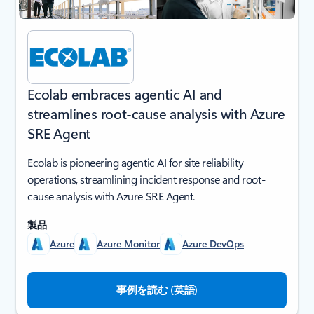
Ecolab embraces agentic AI and
streamlines root-cause analysis with Azure
SRE Agent
Ecolab is pioneering agentic AI for site reliability
operations, streamlining incident response and root-
cause analysis with Azure SRE Agent.
製品
Azure
Azure Monitor
Azure DevOps
事例を読む (英語)