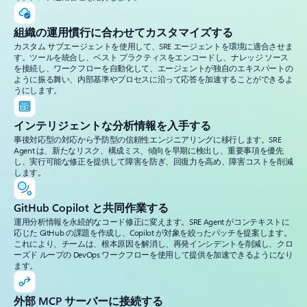
組織の運用慣行に合わせてカスタマイズする
カスタム サブエージェントを使用して、SRE エージェントを環境に適合させま
す。ツールを統合し、ベスト プラクティスをエンコードし、ナレッジ ソース
を接続し、ワークフローを自動化して、エージェントが独自のエキスパートの
ように振る舞い、内部基準やプロセスに沿って応答を加速することができるよ
うにします。
インテリジェントな分析情報を入手する
事後対応型の対応から予防型の信頼性エンジニアリングに移行します。SRE
Agent は、新たなリスク、構成ミス、傾向を早期に検出し、重要事項を優先
し、実行可能な修正を提供して障害を防ぎ、回復力を高め、障害コストを削減
します。
GitHub Copilot と共同作業する
運用分析情報を永続的なコード修正に変えます。SRE Agent がコンテキストに
応じた GitHub の課題を作成し、Copilot が対象を絞ったパッチを提案します。
これにより、チームは、根本原因を解消し、再発インシデントを削減し、クロ
ーズド ループの DevOps ワークフローを使用して提供を加速できるようになり
ます。
外部 MCP サーバーに接続する