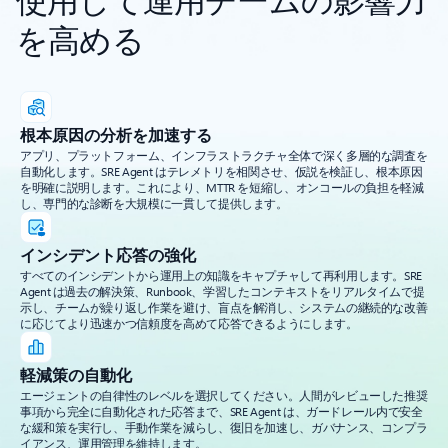
を高める
根本原因の分析を加速する
アプリ、プラットフォーム、インフラストラクチャ全体で深く多層的な調査を
自動化します。SRE Agent はテレメトリを相関させ、仮説を検証し、根本原因
を明確に説明します。これにより、MTTR を短縮し、オンコールの負担を軽減
し、専門的な診断を大規模に一貫して提供します。
インシデント応答の強化
すべてのインシデントから運用上の知識をキャプチャして再利用します。SRE
Agent は過去の解決策、Runbook、学習したコンテキストをリアルタイムで提
示し、チームが繰り返し作業を避け、盲点を解消し、システムの継続的な改善
に応じてより迅速かつ信頼度を高めて応答できるようにします。
軽減策の自動化
エージェントの自律性のレベルを選択してください。人間がレビューした推奨
事項から完全に自動化された応答まで、SRE Agent は、ガードレール内で安全
な緩和策を実行し、手動作業を減らし、復旧を加速し、ガバナンス、コンプラ
イアンス、運用管理を維持します。