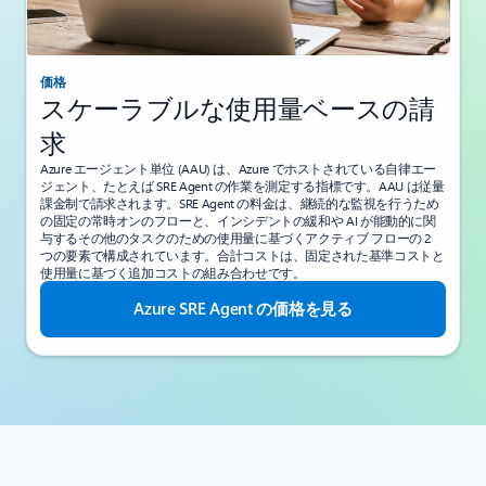
価格
スケーラブルな使用量ベースの請
求
Azure エージェント単位 (AAU) は、Azure でホストされている自律エー
ジェント、たとえば SRE Agent の作業を測定する指標です。AAU は従量
課金制で請求されます。SRE Agent の料金は、継続的な監視を行うため
の固定の常時オンのフローと、インシデントの緩和や AI が能動的に関
与するその他のタスクのための使用量に基づくアクティブ フローの 2
つの要素で構成されています。合計コストは、固定された基準コストと
使用量に基づく追加コストの組み合わせです。
Azure SRE Agent の価格を見る