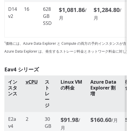
D14
16
628
$1,081.86
$1,284.80
/
/
v2
GB
月
月
SSD
価格には、Azure Data Explorer と Compute の両方の予約インスタンスが
*
Azure Data Explorer は、発生するストレージ料金とネットワーク料金に対
Eav4 シリーズ
イン
vCPU
ス
Linux VM
Azure Data
従
スタ
ト
の料金
Explorer 割
合
ンス
レ
増
ー
ジ
E2a
2
30
$91.98
$160.60
$
/
/月
v4
GB
月