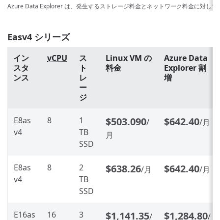
Azure Data Explorer は、発生するストレージ料金とネットワーク料金に対
Easv4 シリーズ
イン
vCPU
ス
Linux VM の
Azure Data
スタ
ト
料金
Explorer 割
ンス
レ
増
ー
ジ
E8as
8
1
$503.090
$642.40
/
/月
v4
TB
月
SSD
E8as
8
2
$638.26
$642.40
/月
/月
v4
TB
SSD
E16as
16
3
$1,141.35
$1,284.80
/
/