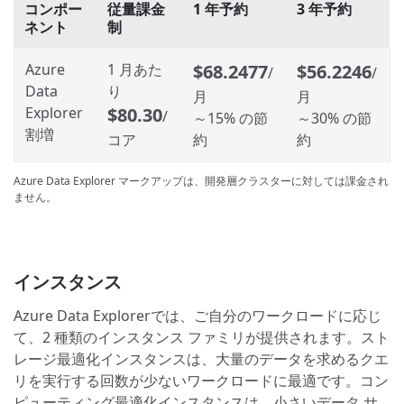
コンポー
従量課金
1 年予約
3 年予約
ネント
制
Azure
1 月あた
$68.2477
$56.2246
/
/
Data
り
月
月
Explorer
$80.30
/
～15% の節
～30% の節
割増
コア
約
約
Azure Data Explorer マークアップは、開発層クラスターに対しては課金され
ません。
インスタンス
Azure Data Explorerでは、ご自分のワークロードに応じ
て、2 種類のインスタンス ファミリが提供されます。スト
レージ最適化インスタンスは、大量のデータを求めるクエ
リを実行する回数が少ないワークロードに最適です。コン
ピューティング最適化インスタンスは、小さいデータ サ