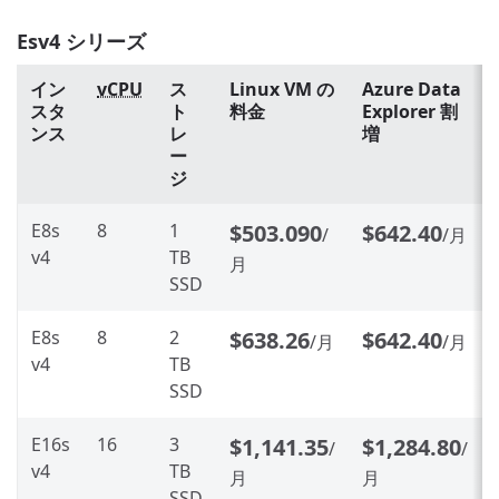
Esv4 シリーズ
イン
vCPU
ス
Linux VM の
Azure Data
スタ
ト
料金
Explorer 割
ンス
レ
増
ー
ジ
E8s
8
1
$503.090
$642.40
/
/月
v4
TB
月
SSD
E8s
8
2
$638.26
$642.40
/月
/月
v4
TB
SSD
E16s
16
3
$1,141.35
$1,284.80
/
/
v4
TB
月
月
SSD