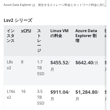
Azure Data Explorer は、発生するストレージ料金とネットワーク料金に対
Lsv2 シリーズ
イン
vCPU
ス
Linux VM
Azure Data
従
スタ
ト
の料金
Explorer 割
の
ンス
レ
増
ー
ジ
L8s
8
1.7
$455.52
$642.40
$1
/
/月
v2
TB
月
月
SSD
L16s
16
3.5
$911.04
$1,284.80
$2
/
/
v2
TB
月
月
月
SSD