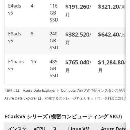
E4ads
4
116
$191.260
$321.20
/
/月
v5
GB
月
SSD
E8ads
8
240
$382.520
$642.40
/
/月
v5
GB
月
SSD
E16ads
16
485
$765.040
$1,284.80
/
/
v5
GB
月
月
SSD
価格には、Azure Data Explorer と Compute の両方の予約インスタンスが
*
Azure Data Explorer は、発生するストレージ料金とネットワーク料金に対
ECadsv5 シリーズ (機密コンピューティング SKU)
インスタ
vCPU
ス
Linux VM
Azure Data