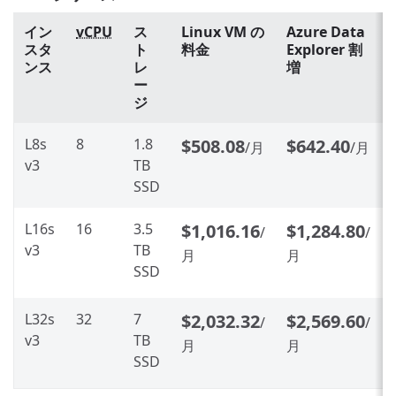
イン
vCPU
ス
Linux VM の
Azure Data
スタ
ト
料金
Explorer 割
ンス
レ
増
ー
ジ
L8s
8
1.8
$508.08
$642.40
/月
/月
v3
TB
SSD
L16s
16
3.5
$1,016.16
$1,284.80
/
/
v3
TB
月
月
SSD
L32s
32
7
$2,032.32
$2,569.60
/
/
v3
TB
月
月
SSD