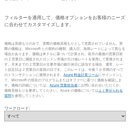
フィルターを適用して、価格オプションをお客様のニーズ
に合わせてカスタマイズします。
価格は見積もりのみで、実際の価格見積もりとして意図されていません。実
際の価格は、Microsoft との契約の種類、購入日、為替レートによって異なる
場合があります。価格は米ドルに基づいて計算され、前月の最後の営業日前
の 2 営業日に捕捉されたロンドン市場の引け値レートを使用して変換されま
す。月末までの 2 営業日が主要市場の銀行休日に該当する場合、通常、レー
ト設定日は 2 営業日の直前の日です。このレートは、今後 1 か月間のすべて
のトランザクションに適用されます。
Azure 料金計算ツール
にサインインし
て、Microsoft の現在のプログラムまたはオファーに基づく価格を確認しま
す。価格の詳細については、
Azure 営業担当者
にお問い合わせいただくか、
価格見積もりを要求してください。Azure の価格については
よく寄せられる
質問
を参照してください。
ワークロード: