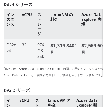
Ddv4 シリーズ
イン
vCPU
ス
Linux VM の
Azure Data
スタ
ト
料金
Explorer 割
ンス
レ
増
ー
ジ
D32d
32
976
$1,319.840
$2,569.60
/
/
v4
GB
月
月
SSD
価格には、Azure Data Explorer と Compute の両方の予約インスタンスが
*
Azure Data Explorer は、発生するストレージ料金とネットワーク料金に対
Dv2 シリーズ
イ
vCPU
ス
Linux VM の
Azure Data
ン
ト
料金
Explorer 割