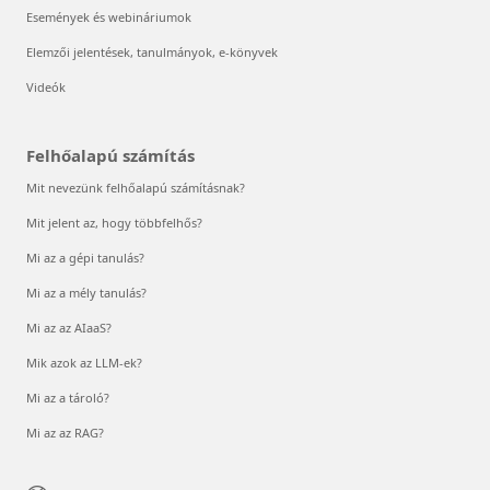
Események és webináriumok
Elemzői jelentések, tanulmányok, e-könyvek
Videók
Felhőalapú számítás
Mit nevezünk felhőalapú számításnak?
Mit jelent az, hogy többfelhős?
Mi az a gépi tanulás?
Mi az a mély tanulás?
Mi az az AIaaS?
Mik azok az LLM-ek?
Mi az a tároló?
Mi az az RAG?