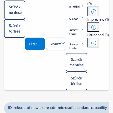
(0)
Szűrők
Termékek
mentése
In preview (1)
Állapot
Szűrők
Frissítés
törlése
típusa
Launched (0)
Filter
Rendezés
Új vagy
frissített
Szűrők
mentése
Szűrők
törlése
ID: release-of-new-azure-cdn-microsoft-standard-capability