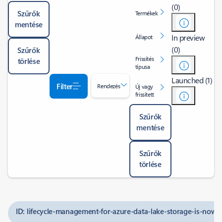
(0)
Szűrők
Termékek
mentése
In preview
Állapot
(0)
Szűrők
Frissítés
törlése
típusa
Launched (1)
Filter
Rendezés
Új vagy
frissített
Szűrők
mentése
Szűrők
törlése
ID: lifecycle-management-for-azure-data-lake-storage-is-now-g