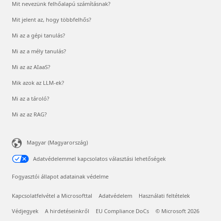
Mit nevezünk felhőalapú számításnak?
Mit jelent az, hogy többfelhős?
Mi az a gépi tanulás?
Mi az a mély tanulás?
Mi az az AIaaS?
Mik azok az LLM-ek?
Mi az a tároló?
Mi az az RAG?
Magyar (Magyarország)
Adatvédelemmel kapcsolatos választási lehetőségek
Fogyasztói állapot adatainak védelme
Kapcsolatfelvétel a Microsofttal
Adatvédelem
Használati feltételek
Védjegyek
A hirdetéseinkről
EU Compliance DoCs
© Microsoft 2026