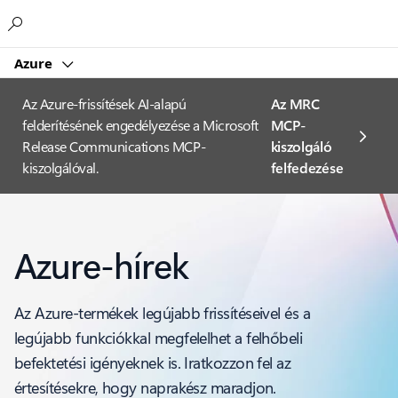
Microsoft
Azure
Az Azure-frissítések AI-alapú
Az MRC
felderítésének engedélyezése a Microsoft
MCP-
Release Communications MCP-
kiszolgáló
kiszolgálóval.
felfedezése
Azure-hírek
Az Azure-termékek legújabb frissítéseivel és a
legújabb funkciókkal megfelelhet a felhőbeli
befektetési igényeknek is. Iratkozzon fel az
értesítésekre, hogy naprakész maradjon.