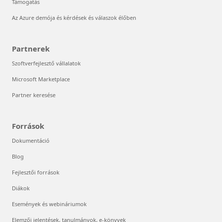
Támogatás
Az Azure demója és kérdések és válaszok élőben
Partnerek
Szoftverfejlesztő vállalatok
Microsoft Marketplace
Partner keresése
Források
Dokumentáció
Blog
Fejlesztői források
Diákok
Események és webináriumok
Elemzői jelentések, tanulmányok, e-könyvek