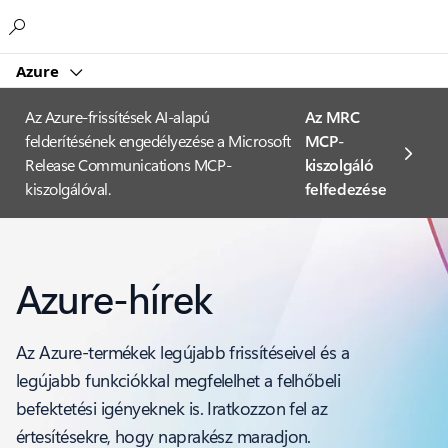
Microsoft
Azure
Az Azure-frissítések AI-alapú
Az MRC
felderítésének engedélyezése a Microsoft
MCP-
Release Communications MCP-
kiszolgáló
kiszolgálóval.
felfedezése
Azure-hírek
Az Azure-termékek legújabb frissítéseivel és a
legújabb funkciókkal megfelelhet a felhőbeli
befektetési igényeknek is. Iratkozzon fel az
értesítésekre, hogy naprakész maradjon.