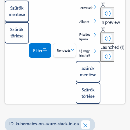
(0)
Szűrők
Termékek
mentése
In preview
Állapot
(0)
Szűrők
Frissítés
törlése
típusa
Launched (1)
Filter
Rendezés
Új vagy
frissített
Szűrők
mentése
Szűrők
törlése
ID: kubernetes-on-azure-stack-in-ga