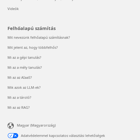
Videók
Felhőalapú számítás
Mit nevezünk felhőalapú számításnak?
Mit jelent az, hogy többfelhős?
Mi az a gépi tanulás?
Mi az a mély tanulás?
Mi az az AIaaS?
Mik azok az LLM-ek?
Mi az a tároló?
Mi az az RAG?
Magyar (Magyarország)
Adatvédelemmel kapcsolatos választási lehetőségek