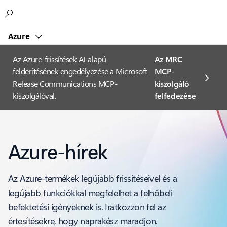
Microsoft
Azure
Az Azure-frissítések AI-alapú
Az MRC
felderítésének engedélyezése a Microsoft
MCP-
Release Communications MCP-
kiszolgáló
kiszolgálóval.
felfedezése
Azure-hírek
Az Azure-termékek legújabb frissítéseivel és a
legújabb funkciókkal megfelelhet a felhőbeli
befektetési igényeknek is. Iratkozzon fel az
értesítésekre, hogy naprakész maradjon.