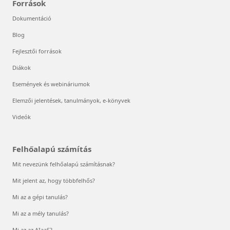
Források
Dokumentáció
Blog
Fejlesztői források
Diákok
Események és webináriumok
Elemzői jelentések, tanulmányok, e-könyvek
Videók
Felhőalapú számítás
Mit nevezünk felhőalapú számításnak?
Mit jelent az, hogy többfelhős?
Mi az a gépi tanulás?
Mi az a mély tanulás?
Mi az az AIaaS?