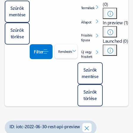
(0)
Szűrők
Termékek
mentése
In preview (1)
Állapot
Szűrők
Frissítés
törlése
típusa
Launched (0)
Filter
Rendezés
Új vagy
frissített
Szűrők
mentése
Szűrők
törlése
ID: iotc-2022-06-30-rest-api-preview