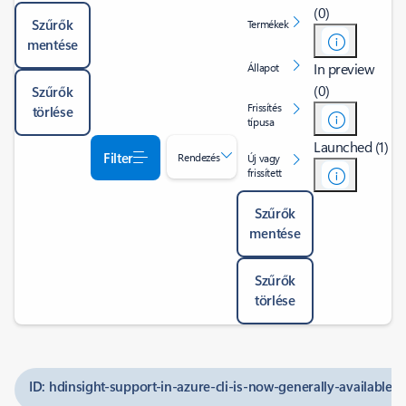
(0)
Szűrők
Termékek
mentése
In preview
Állapot
(0)
Szűrők
Frissítés
törlése
típusa
Launched (1)
Filter
Rendezés
Új vagy
frissített
Szűrők
mentése
Szűrők
törlése
ID: hdinsight-support-in-azure-cli-is-now-generally-available