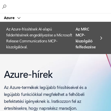
Microsoft
Azure
Az Azure-frissítések AI-alapú
Az MRC
felderítésének engedélyezése a Microsoft
MCP-
Release Communications MCP-
kiszolgáló
kiszolgálóval.
felfedezése
Azure-hírek
Az Azure-termékek legújabb frissítéseivel és a
legújabb funkciókkal megfelelhet a felhőbeli
befektetési igényeknek is. Iratkozzon fel az
értesítésekre, hogy naprakész maradjon.