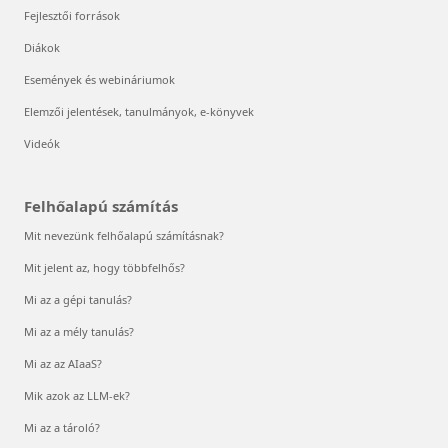
Fejlesztői források
Diákok
Események és webináriumok
Elemzői jelentések, tanulmányok, e-könyvek
Videók
Felhőalapú számítás
Mit nevezünk felhőalapú számításnak?
Mit jelent az, hogy többfelhős?
Mi az a gépi tanulás?
Mi az a mély tanulás?
Mi az az AIaaS?
Mik azok az LLM-ek?
Mi az a tároló?