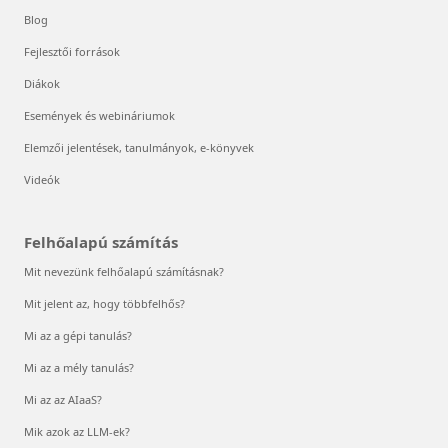
Blog
Fejlesztői források
Diákok
Események és webináriumok
Elemzői jelentések, tanulmányok, e-könyvek
Videók
Felhőalapú számítás
Mit nevezünk felhőalapú számításnak?
Mit jelent az, hogy többfelhős?
Mi az a gépi tanulás?
Mi az a mély tanulás?
Mi az az AIaaS?
Mik azok az LLM-ek?