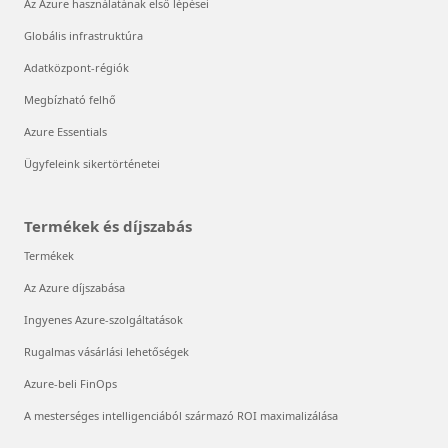
Az Azure használatának első lépései
Globális infrastruktúra
Adatközpont-régiók
Megbízható felhő
Azure Essentials
Ügyfeleink sikertörténetei
Termékek és díjszabás
Termékek
Az Azure díjszabása
Ingyenes Azure-szolgáltatások
Rugalmas vásárlási lehetőségek
Azure-beli FinOps
A mesterséges intelligenciából származó ROI maximalizálása