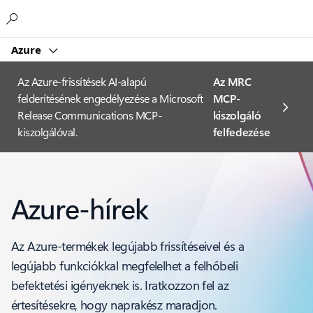
Microsoft
Azure
Az Azure-frissítések AI-alapú
Az MRC
felderítésének engedélyezése a Microsoft
MCP-
Release Communications MCP-
kiszolgáló
kiszolgálóval.
felfedezése
Azure-hírek
Az Azure-termékek legújabb frissítéseivel és a
legújabb funkciókkal megfelelhet a felhőbeli
befektetési igényeknek is. Iratkozzon fel az
értesítésekre, hogy naprakész maradjon.