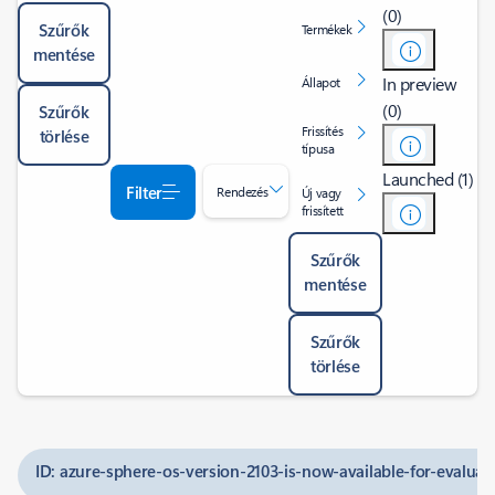
(0)
Szűrők
Termékek
mentése
In preview
Állapot
(0)
Szűrők
Frissítés
törlése
típusa
Launched (1)
Filter
Rendezés
Új vagy
frissített
Szűrők
mentése
Szűrők
törlése
ID: azure-sphere-os-version-2103-is-now-available-for-evaluat