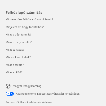
Felhőalapú számítás
Mit nevezünk felhőalapú számításnak?
Mit jelent az, hogy többfelhős?
Mi az a gépi tanulás?
Mi az a mély tanulás?
Mi az az AIaaS?
Mik azok az LLM-ek?
Mi az a tároló?
Mi az az RAG?
Magyar (Magyarország)
Adatvédelemmel kapcsolatos választási lehetőségek
Fogyasztói állapot adatainak védelme