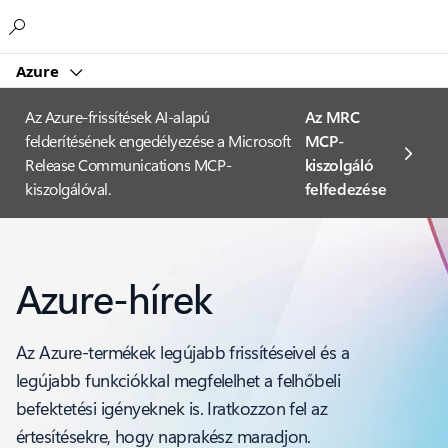
Microsoft
Azure
Az Azure-frissítések AI-alapú
Az MRC
felderítésének engedélyezése a Microsoft
MCP-
Release Communications MCP-
kiszolgáló
kiszolgálóval.
felfedezése
Azure-hírek
Az Azure-termékek legújabb frissítéseivel és a
legújabb funkciókkal megfelelhet a felhőbeli
befektetési igényeknek is. Iratkozzon fel az
értesítésekre, hogy naprakész maradjon.