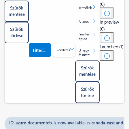
(0)
Szűrők
Termékek
mentése
In preview
Állapot
(0)
Szűrők
Frissítés
törlése
típusa
Launched (1)
Filter
Rendezés
Új vagy
frissített
Szűrők
mentése
Szűrők
törlése
ID: azure-documentdb-is-now-available-in-canada-east-and-ca