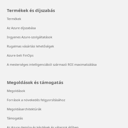
Termékek és díjszabás
Termékek
Az Azure díjszabása
Ingyenes Azure-szolgáltatások
Rugalmas vásárlási lehetőségek
Azure-beli FinOps
A mesterséges intelligenciából származó ROI maximalizálása
Megoldások és támogatás
Megoldások
Források a növekedés felgyorsításához
Megoldásarchitektúrák
Támogatás
Az Azure demója és kérdések és válaszok élőben