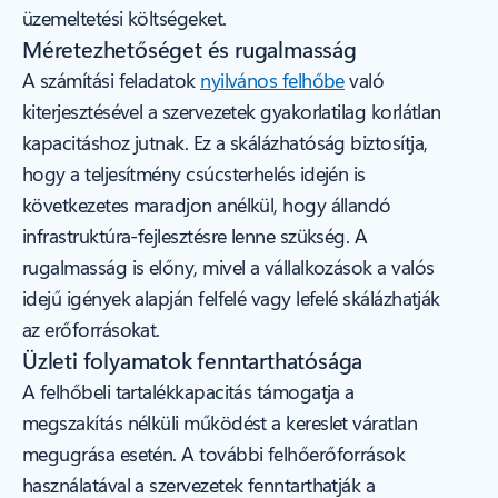
üzemeltetési költségeket.
Méretezhetőséget és rugalmasság
A számítási feladatok
nyilvános felhőbe
való
kiterjesztésével a szervezetek gyakorlatilag korlátlan
kapacitáshoz jutnak. Ez a skálázhatóság biztosítja,
hogy a teljesítmény csúcsterhelés idején is
következetes maradjon anélkül, hogy állandó
infrastruktúra-fejlesztésre lenne szükség. A
rugalmasság is előny, mivel a vállalkozások a valós
idejű igények alapján felfelé vagy lefelé skálázhatják
az erőforrásokat.
Üzleti folyamatok fenntarthatósága
A felhőbeli tartalékkapacitás támogatja a
megszakítás nélküli működést a kereslet váratlan
megugrása esetén. A további felhőerőforrások
használatával a szervezetek fenntarthatják a