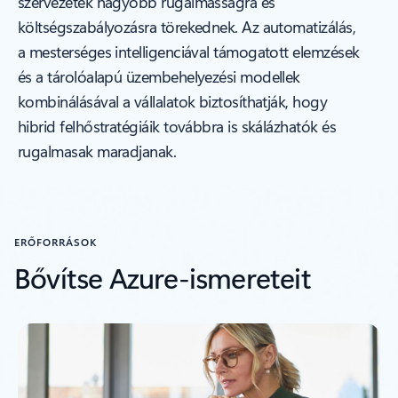
szervezetek nagyobb rugalmasságra és
költségszabályozásra törekednek. Az automatizálás,
a mesterséges intelligenciával támogatott elemzések
és a tárolóalapú üzembehelyezési modellek
kombinálásával a vállalatok biztosíthatják, hogy
hibrid felhőstratégiáik továbbra is skálázhatók és
rugalmasak maradjanak.
ERŐFORRÁSOK
Bővítse Azure-ismereteit