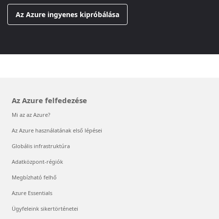
Az Azure ingyenes kipróbálása
Az Azure felfedezése
Mi az az Azure?
Az Azure használatának első lépései
Globális infrastruktúra
Adatközpont-régiók
Megbízható felhő
Azure Essentials
Ügyfeleink sikertörténetei