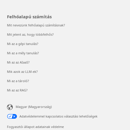
Felhőalapú számítás
Mit nevezünk felhőalapú számításnak?
Mit jelent az, hogy többfelhős?
Mi az a gépi tanulás?
Mi az a mély tanulás?
Mi az az AIaaS?
Mik azok az LLM-ek?
Mi az a tároló?
Mi az az RAG?
Magyar (Magyarország)
Adatvédelemmel kapcsolatos választási lehetőségek
Fogyasztói állapot adatainak védelme