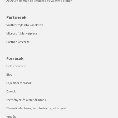
Az Azure demója és kérdések és válaszok élőben
Partnerek
Szoftverfejlesztő vállalatok
Microsoft Marketplace
Partner keresése
Források
Dokumentáció
Blog
Fejlesztői források
Diákok
Események és webináriumok
Elemzői jelentések, tanulmányok, e-könyvek
Videók