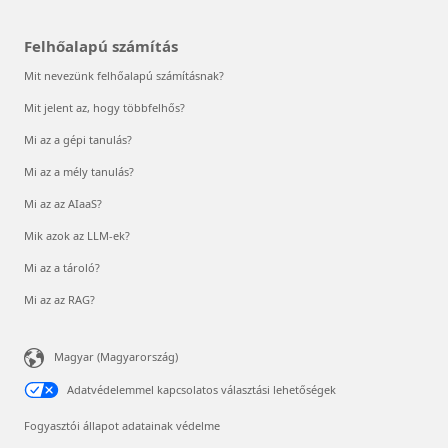
Felhőalapú számítás
Mit nevezünk felhőalapú számításnak?
Mit jelent az, hogy többfelhős?
Mi az a gépi tanulás?
Mi az a mély tanulás?
Mi az az AIaaS?
Mik azok az LLM-ek?
Mi az a tároló?
Mi az az RAG?
Magyar (Magyarország)
Adatvédelemmel kapcsolatos választási lehetőségek
Fogyasztói állapot adatainak védelme