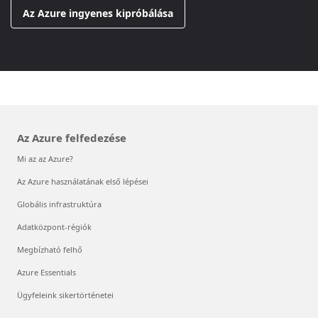
Az Azure ingyenes kipróbálása
Az Azure felfedezése
Mi az az Azure?
Az Azure használatának első lépései
Globális infrastruktúra
Adatközpont-régiók
Megbízható felhő
Azure Essentials
Ügyfeleink sikertörténetei