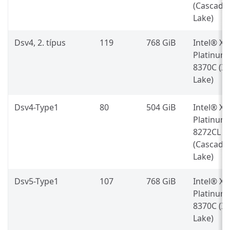
(Cascade
Lake)
Dsv4, 2. típus
119
768 GiB
Intel® X
Platinum
8370C (Ic
Lake)
Dsv4-Type1
80
504 GiB
Intel® X
Platinum
8272CL
(Cascade
Lake)
Dsv5-Type1
107
768 GiB
Intel® X
Platinum
8370C (Ic
Lake)