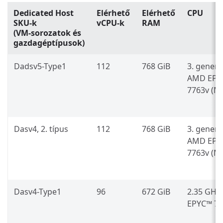
Dedicated Host
Elérhető
Elérhető
CPU
SKU-k
vCPU-k
RAM
(VM-sorozatok és
gazdagéptípusok)
Dadsv5-Type1
112
768 GiB
3. generá
AMD EPY
7763v (Mi
Dasv4, 2. típus
112
768 GiB
3. generá
AMD EPY
7763v (Mi
Dasv4-Type1
96
672 GiB
2.35 GHz
EPYC™ 74