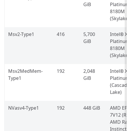
GiB
Platinum
8180M
(Skylake)
Msv2-Type1
416
5,700
Intel® X
GiB
Platinum
8180M
(Skylake)
Msv2MedMem-
192
2,048
Intel® X
Type1
GiB
Platinum
(Cascade
Lake)
NVasv4-Type1
192
448 GiB
AMD EPY
7V12 (Ro
AMD Rad
Instinct 