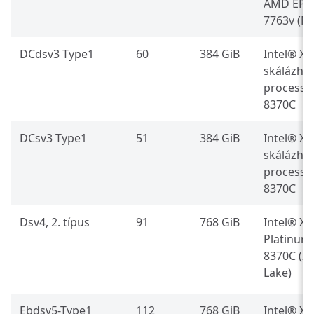
AMD EPY
7763v (Mi
DCdsv3 Type1
60
384 GiB
Intel® X
skálázha
processz
8370C
DCsv3 Type1
51
384 GiB
Intel® X
skálázha
processz
8370C
Dsv4, 2. típus
91
768 GiB
Intel® X
Platinum
8370C (Ic
Lake)
Ebdsv5-Type1
112
768 GiB
Intel® X