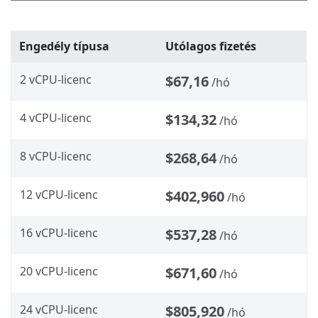
Engedély típusa
Utólagos fizetés
2 vCPU-licenc
$67,16
/hó
4 vCPU-licenc
$134,32
/hó
8 vCPU-licenc
$268,64
/hó
12 vCPU-licenc
$402,960
/hó
16 vCPU-licenc
$537,28
/hó
20 vCPU-licenc
$671,60
/hó
24 vCPU-licenc
$805,920
/hó