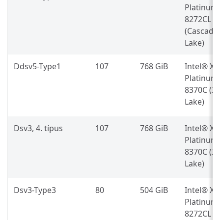
Platinum
8272CL
(Cascade
Lake)
Ddsv5-Type1
107
768 GiB
Intel® X
Platinum
8370C (Ic
Lake)
Dsv3, 4. típus
107
768 GiB
Intel® X
Platinum
8370C (Ic
Lake)
Dsv3-Type3
80
504 GiB
Intel® X
Platinum
8272CL