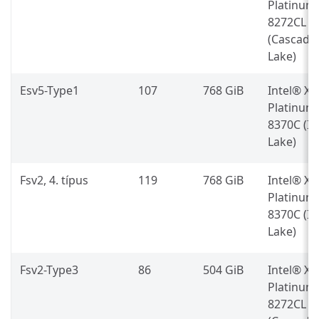
Platinum
8272CL
(Cascade
Lake)
Esv5-Type1
107
768 GiB
Intel® X
Platinum
8370C (Ic
Lake)
Fsv2, 4. típus
119
768 GiB
Intel® X
Platinum
8370C (Ic
Lake)
Fsv2-Type3
86
504 GiB
Intel® X
Platinum
8272CL