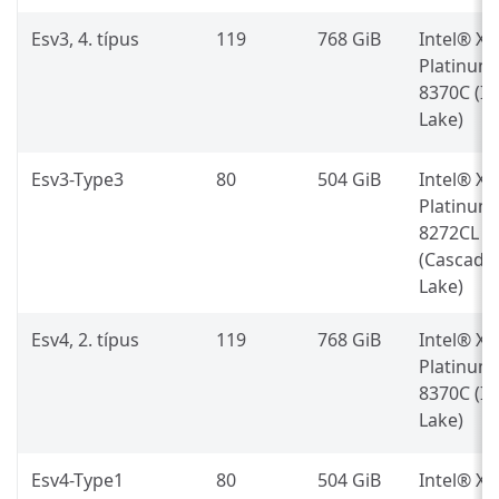
Esv3, 4. típus
119
768 GiB
Intel® X
Platinum
8370C (Ic
Lake)
Esv3-Type3
80
504 GiB
Intel® X
Platinum
8272CL
(Cascade
Lake)
Esv4, 2. típus
119
768 GiB
Intel® X
Platinum
8370C (Ic
Lake)
Esv4-Type1
80
504 GiB
Intel® X