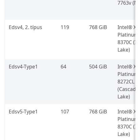
7763v (Mi
Edsv4, 2. típus
119
768 GiB
Intel® X
Platinum
8370C (Ic
Lake)
Edsv4-Type1
64
504 GiB
Intel® X
Platinum
8272CL
(Cascade
Lake)
Edsv5-Type1
107
768 GiB
Intel® X
Platinum
8370C (Ic
Lake)