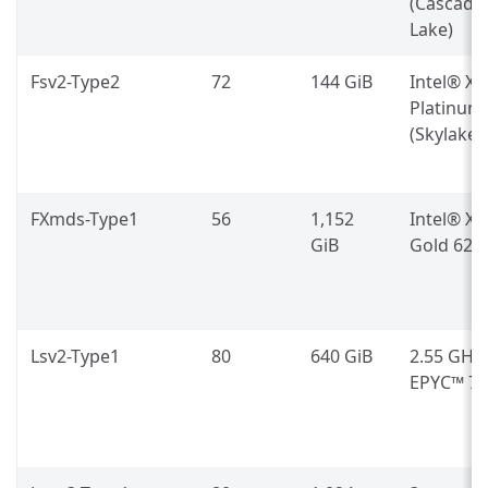
(Cascade
Lake)
Fsv2-Type2
72
144 GiB
Intel® X
Platinum
(Skylake)
FXmds-Type1
56
1,152
Intel® X
GiB
Gold 624
Lsv2-Type1
80
640 GiB
2.55 GHz
EPYC™ 75