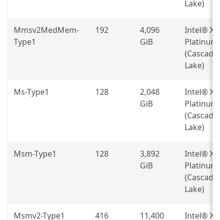
Lake)
Mmsv2MedMem-
192
4,096
Intel® X
Type1
GiB
Platinum
(Cascade
Lake)
Ms-Type1
128
2,048
Intel® X
GiB
Platinum
(Cascade
Lake)
Msm-Type1
128
3,892
Intel® X
GiB
Platinum
(Cascade
Lake)
Msmv2-Type1
416
11,400
Intel® X