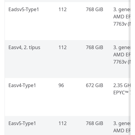
Eadsv5-Type1
112
768 GiB
3. generá
AMD EPY
7763v (Mi
Easv4, 2. típus
112
768 GiB
3. generá
AMD EPY
7763v (Mi
Easv4-Type1
96
672 GiB
2.35 GHz
EPYC™ 74
Easv5-Type1
112
768 GiB
3. generá
AMD EPY