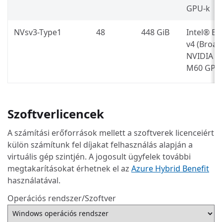
GPU-k
NVsv3-Type1
48
448 GiB
Intel® E5
v4 (Broad
NVIDIA Te
M60 GPU
Szoftverlicencek
A számítási erőforrások mellett a szoftverek licenceiért
külön számítunk fel díjakat felhasználás alapján a
virtuális gép szintjén. A jogosult ügyfelek további
megtakarításokat érhetnek el az
Azure Hybrid Benefit
használatával.
Operációs rendszer/Szoftver