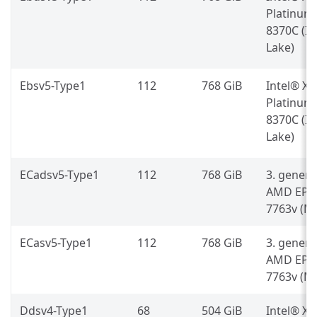
Platinum
8370C (Ic
Lake)
Ebsv5-Type1
112
768 GiB
Intel® X
Platinum
8370C (Ic
Lake)
ECadsv5-Type1
112
768 GiB
3. generá
AMD EPY
7763v (Mi
ECasv5-Type1
112
768 GiB
3. generá
AMD EPY
7763v (Mi
Ddsv4-Type1
68
504 GiB
Intel® X