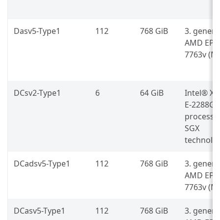
Dasv5-Type1
112
768 GiB
3. generá
AMD EPY
7763v (Mi
DCsv2-Type1
6
64 GiB
Intel® X
E-2288G
processz
SGX
technológ
DCadsv5-Type1
112
768 GiB
3. generá
AMD EPY
7763v (Mi
DCasv5-Type1
112
768 GiB
3. generá