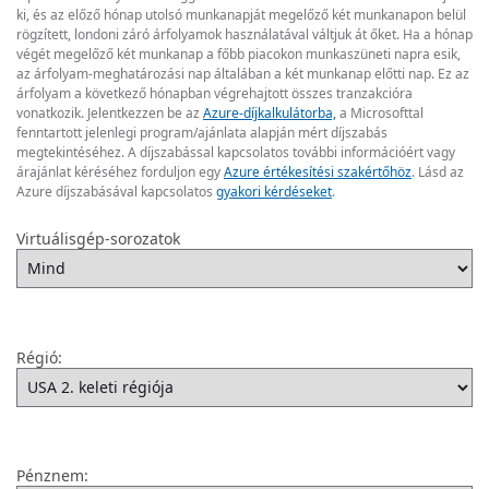
ki, és az előző hónap utolsó munkanapját megelőző két munkanapon belül
rögzített, londoni záró árfolyamok használatával váltjuk át őket. Ha a hónap
végét megelőző két munkanap a főbb piacokon munkaszüneti napra esik,
az árfolyam-meghatározási nap általában a két munkanap előtti nap. Ez az
árfolyam a következő hónapban végrehajtott összes tranzakcióra
vonatkozik. Jelentkezzen be az
Azure-díjkalkulátorba,
a Microsofttal
fenntartott jelenlegi program/ajánlata alapján mért díjszabás
megtekintéséhez. A díjszabással kapcsolatos további információért vagy
árajánlat kéréséhez forduljon egy
Azure értékesítési szakértőhöz
. Lásd az
Azure díjszabásával kapcsolatos
gyakori kérdéseket
.
Virtuálisgép-sorozatok
Régió:
Pénznem: