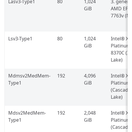
Lasv3-Type1
80
1,024
3. generá
GiB
AMD EPY
7763v (Mi
Lsv3-Type1
80
1,024
Intel® X
GiB
Platinum
8370C (Ic
Lake)
Mdmsv2MedMem-
192
4,096
Intel® X
Type1
GiB
Platinum
(Cascade
Lake)
Mdsv2MedMem-
192
2,048
Intel® X
Type1
GiB
Platinum
(Cascade