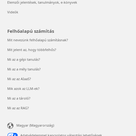
Elemzői jelentések, tanulmányok, e-könyvek
Videók
Felhőalapú számítás
Mit nevezünk felhőalapú számításnak?
Mit jelent az, hogy többfelhős?
Mi az a gépi tanulás?
Mi az a mély tanulás?
Mi az az AIaaS?
Mik azok az LLM-ek?
Mi az a tároló?
Mi az az RAG?
Magyar (Magyarország)
Adatvédelemmel kapcsolatos választási lehetőségek