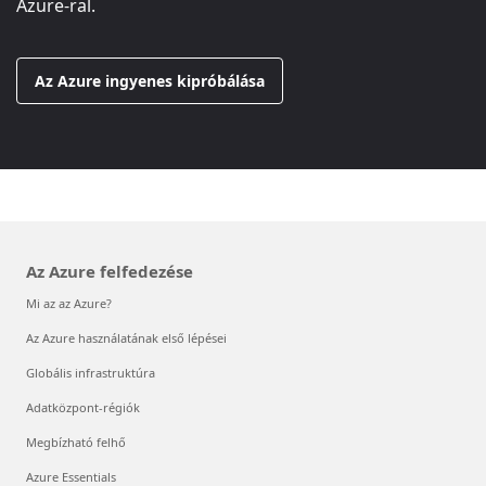
Azure-ral.
Az Azure ingyenes kipróbálása
Az Azure felfedezése
Mi az az Azure?
Az Azure használatának első lépései
Globális infrastruktúra
Adatközpont-régiók
Megbízható felhő
Azure Essentials