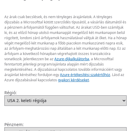
Az árak csak becslések, és nem tényleges árajánlatok. A tényleges
díjszabás a Microsofttal kötött szerződés típusától, a vásárlás dátumától és
a pénznem árfolyamától függően változhat. Az árakat USD-ben számítjuk
ki, és az előző hónap utolsó munkanapját megelőző két munkanapon belül
rögzített, londoni záró árfolyamok használatával váltjuk át őket. Ha a hónap
végét megelőző két munkanap a főbb piacokon munkaszüneti napra esik,
az árfolyam-meghatározási nap általában a két munkanap előtti nap. Ez az
árfolyam a következő hónapban végrehajtott összes tranzakcióra
vonatkozik. Jelentkezzen be az
Azure-díjkalkulátorba,
a Microsofttal
fenntartott jelenlegi program/ajánlata alapján mért díjszabás
megtekintéséhez. A díjszabással kapcsolatos további információért vagy
árajánlat kéréséhez forduljon egy
Azure értékesítési szakértőhöz
. Lásd az
Azure díjszabásával kapcsolatos
gyakori kérdéseket
.
Régió:
Pénznem: