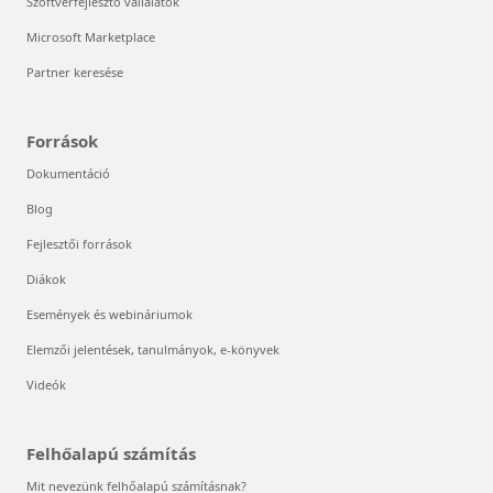
Szoftverfejlesztő vállalatok
Microsoft Marketplace
Partner keresése
Források
Dokumentáció
Blog
Fejlesztői források
Diákok
Események és webináriumok
Elemzői jelentések, tanulmányok, e-könyvek
Videók
Felhőalapú számítás
Mit nevezünk felhőalapú számításnak?