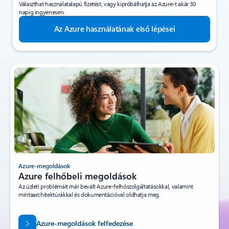
Választhat használatalapú fizetést, vagy kipróbálhatja az Azure-t akár 30
napig ingyenesen.
Az Azure használatának első lépései
Azure-megoldások
Azure felhőbeli megoldások
Az üzleti problémáit már bevált Azure-felhőszolgáltatásokkal, valamint
mintaarchitektúrákkal és dokumentációval oldhatja meg.
Azure-megoldások felfedezése