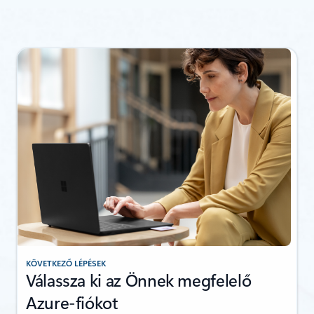
Vissza az Erőforrások – Gyorsútmutatók és oktatóanyagok lapszak
KÖVETKEZŐ LÉPÉSEK
Válassza ki az Önnek megfelelő
Azure-fiókot