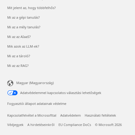
Mit jelent az, hogy többfelhős?
Mi az a gépi tanulás?
Mi az a mély tanulás?
Mi az az AIaaS?
Mik azok az LLM-ek?
Mi az a tároló?
Mi az az RAG?
Magyar (Magyarország)
Adatvédelemmel kapcsolatos választási lehetőségek
Fogyasztói állapot adatainak védelme
Kapcsolatfelvétel a Microsofttal
Adatvédelem
Használati feltételek
Védjegyek
A hirdetéseinkről
EU Compliance DoCs
© Microsoft 2026