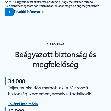
Az MQTT-ügyfelek csatlakoztatása az üzenetek nagy méretekben történő
küldéséhez és fogadásához, valamint az IoT-adatintegráció engedélyezéséhez.
További információ
BIZTONSÁG
Beágyazott biztonság és
megfelelőség
34 000
Teljes munkaidős mérnök, aki a Microsoft
biztonsági kezdeményezéseivel foglalkozik.
További információ
15 000