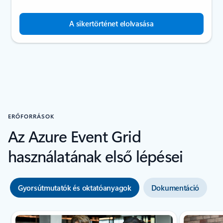
A sikertörténet elolvasása
ERŐFORRÁSOK
Az Azure Event Grid
használatának első lépései
Gyorsútmutatók és oktatóanyagok
Dokumentáció
Az Erőforrások – Gyorsútmutatók és oktatóanyagok lapszakasz görge