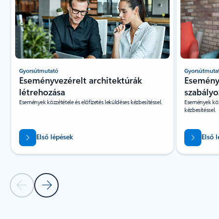
Gyorsútmutató
Gyorsútmuta
Eseményvezérelt architektúrák
Eseménye
létrehozása
szabályo
Események közzététele és előfizetés leküldéses kézbesítéssel.
Események közz
kézbesítéssel.
Első lépések
Első 
Előző dia – Gyorsútmutatók és oktatóanyagok lapszakasz
Következő dia – Gyorsútmutatók és oktatóanyagok
Vissza a lapokra