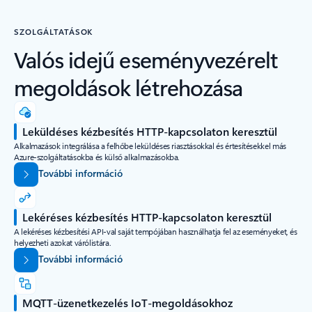
SZOLGÁLTATÁSOK
Valós idejű eseményvezérelt
megoldások létrehozása
Leküldéses kézbesítés HTTP-kapcsolaton keresztül
Alkalmazások integrálása a felhőbe leküldéses riasztásokkal és értesítésekkel más
Azure-szolgáltatásokba és külső alkalmazásokba.
További információ
Lekéréses kézbesítés HTTP-kapcsolaton keresztül
A lekéréses kézbesítési API-val saját tempójában használhatja fel az eseményeket, és
helyezheti azokat várólistára.
További információ
MQTT-üzenetkezelés IoT-megoldásokhoz