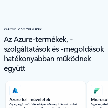
KAPCSOLÓDÓ TERMÉKEK
Az Azure-termékek, -
szolgáltatások és -megoldások
hatékonyabban működnek
együtt
Képernyőolvasó szöveg görgetése egy diához
Azure IoT műveletek
Microsof
Olyan, együttműködésre képes IoT-megoldásokat hozhat
Egyetlen, AI-a
létre, amelyek nagy méretekben alakítják át a fizikai
mindenki hozzá