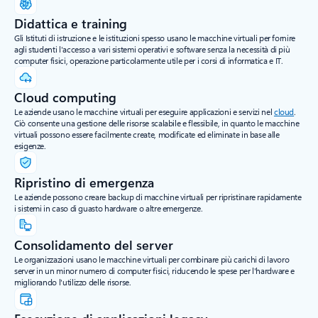
Didattica e training
Gli Istituti di istruzione e le istituzioni spesso usano le macchine virtuali per fornire
agli studenti l'accesso a vari sistemi operativi e software senza la necessità di più
computer fisici, operazione particolarmente utile per i corsi di informatica e IT.
Cloud computing
Le aziende usano le macchine virtuali per eseguire applicazioni e servizi nel
cloud
.
Ciò consente una gestione delle risorse scalabile e flessibile, in quanto le macchine
virtuali possono essere facilmente create, modificate ed eliminate in base alle
esigenze.
Ripristino di emergenza
Le aziende possono creare backup di macchine virtuali per ripristinare rapidamente
i sistemi in caso di guasto hardware o altre emergenze.
Consolidamento del server
Le organizzazioni usano le macchine virtuali per combinare più carichi di lavoro
server in un minor numero di computer fisici, riducendo le spese per l'hardware e
migliorando l'utilizzo delle risorse.