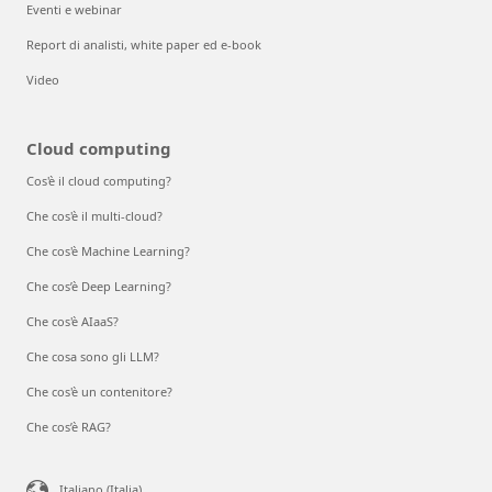
Eventi e webinar
Report di analisti, white paper ed e-book
Video
Cloud computing
Cos'è il cloud computing?
Che cos'è il multi-cloud?
Che cos'è Machine Learning?
Che cos’è Deep Learning?
Che cos'è AIaaS?
Che cosa sono gli LLM?
Che cos'è un contenitore?
Che cos’è RAG?
Italiano (Italia)