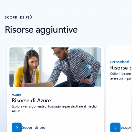
SCOPRI DI PIÙ
Risorse aggiuntive
Visualizzazione della diapositiva 1 di 3
Per studenti
Azure
Risorse p
Risorse di Azure
Ottieni le comp
Esplora vari argomenti di formazione per sfruttare al meglio
avere un impat
Azure.
Scopri di più
Scopri