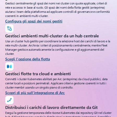
Gestisci centralmente gli spazi dei nomi nei cluster con quote applicate, criteri di
rete e accesso in base al ruolo. Gli spazi dei nomi della flotta gestiti (anteprima)
aiutano i team della piattaforma ad applicare controlli di governance e conformità
coerenti in ambienti multi-cluster.
Configura gli spazi dei nomi gestiti
Gestisci ambienti multi-cluster da un hub centrale
Usa un cluster hub gestito per coordinare la selezione host dei carichi di lavoro e la
rete multi-cluster. Archivia i criteri di posizionamento centralmente, mentre Fleet
Manager gestisce automaticamente la configurazione e gli aggiornamenti del
cluster.
Scegli l'opzione della flotta
Gestisci flotte tra cloud e ambienti
Connetti i cluster Kubernetes abilitati per Arc (anteprima) da cloud pubblici, data
center locali e posizioni perimetrali. Applicare criteri e gestione coerenti in tutti i
cluster membri usando un singolo piano di controllo.
Scopri di più sull'integrazione di Arc
Distribuisci i carichi di lavoro direttamente da Git
Esegui la gestione temporanea delle risorse Kubernetes dai repository Git nel cluster
hub di Fleet Manager usando le distribuzioni automatizzate (anteprima). Semplifica