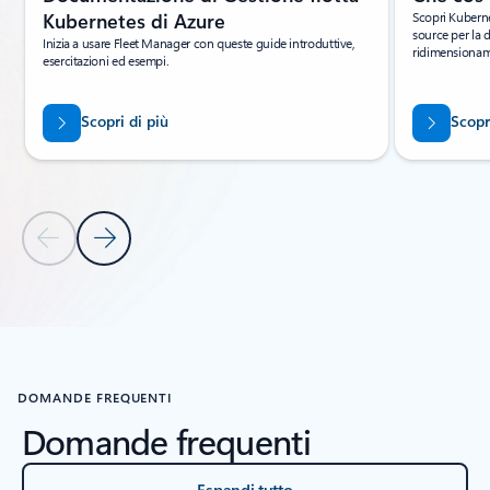
Kubernetes di Azure
Scopri Kuberne
source per la d
Inizia a usare Fleet Manager con queste guide introduttive,
ridimensioname
esercitazioni ed esempi.
Scopri di più
Scopr
Diapositiva precedente
Diapositiva successiva
Torna alla sezione Risorse
DOMANDE FREQUENTI
Domande frequenti
Espandi tutto