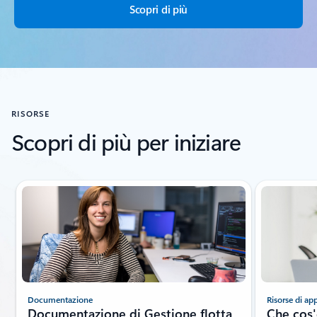
Scopri di più
RISORSE
Scopri di più per iniziare
Visualizzazione della diapositiva 1 di 4
Documentazione
Risorse di a
Documentazione di Gestione flotta
Che cos