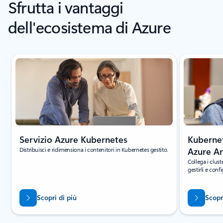
Sfrutta i vantaggi
dell'ecosistema di Azure
Visualizzazione della diapositiva 1 di 2
Servizio Azure Kubernetes
Kubernet
Distribuisci e ridimensiona i contenitori in Kubernetes gestito.
Azure A
Collega i clus
gestirli e confi
Scopri di più
Scopr