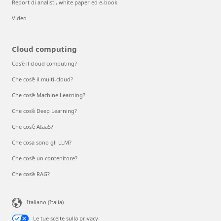
Report di analisti, white paper ed e-book
Video
Cloud computing
Cos'è il cloud computing?
Che cos'è il multi-cloud?
Che cos'è Machine Learning?
Che cos’è Deep Learning?
Che cos'è AIaaS?
Che cosa sono gli LLM?
Che cos'è un contenitore?
Che cos’è RAG?
Italiano (Italia)
Le tue scelte sulla privacy