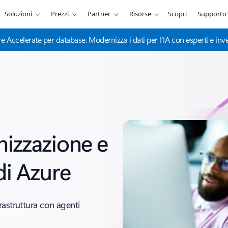
Soluzioni
Prezzi
Partner
Risorse
Scopri
Supporto
 Accelerate per database. Modernizza i dati per l'IA con esperti e inve
nizzazione e
di Azure
rastruttura con agenti