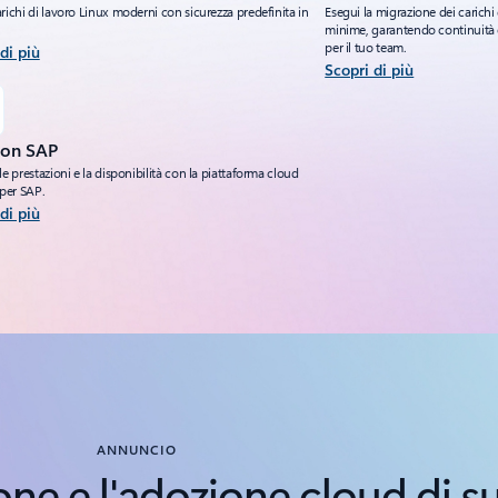
richi di lavoro Linux moderni con sicurezza predefinita in
Esegui la migrazione dei carich
minime, garantendo continuità 
per il tuo team.
di più
Scopri di più
con SAP
le prestazioni e la disponibilità con la piattaforma cloud
 per SAP.
di più
ANNUNCIO
one e l'adozione cloud di 