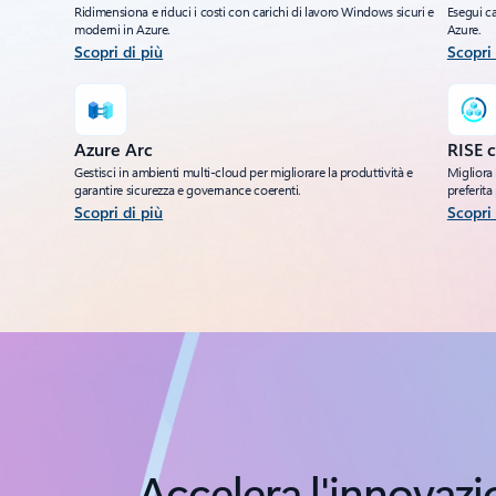
Ridimensiona e riduci i costi con carichi di lavoro Windows sicuri e
Esegui ca
moderni in Azure.
Azure.
Scopri di più
Scopri 
Azure Arc
RISE 
Gestisci in ambienti multi-cloud per migliorare la produttività e
Migliora 
garantire sicurezza e governance coerenti.
preferita
Scopri di più
Scopri 
Torna alle schede
Accelera l'innovazi