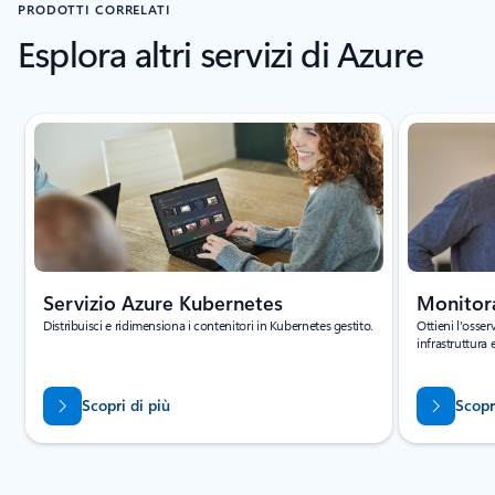
PRODOTTI CORRELATI
Esplora altri servizi di Azure
Visualizzazione della diapositiva 1 di 4
Servizio Azure Kubernetes
Monitor
Distribuisci e ridimensiona i contenitori in Kubernetes gestito.
Ottieni l'osser
infrastruttura e
Scopri di più
Scopr