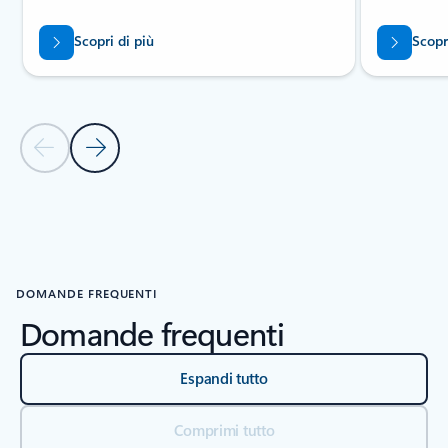
Scopri di più
Scopr
Diapositiva precedente
Diapositiva successiva
Torna ai controlli di navigazione del carousel
DOMANDE FREQUENTI
Domande frequenti
Espandi tutto
Comprimi tutto