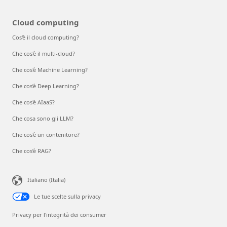
Cloud computing
Cos'è il cloud computing?
Che cos'è il multi-cloud?
Che cos'è Machine Learning?
Che cos’è Deep Learning?
Che cos'è AIaaS?
Che cosa sono gli LLM?
Che cos'è un contenitore?
Che cos’è RAG?
Italiano (Italia)
Le tue scelte sulla privacy
Privacy per l'integrità dei consumer