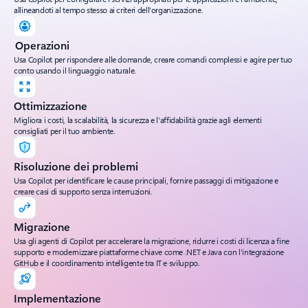
allineandoti al tempo stesso ai criteri dell'organizzazione.
Operazioni
Usa Copilot per rispondere alle domande, creare comandi complessi e agire per tuo
conto usando il linguaggio naturale.
Ottimizzazione
Migliora i costi, la scalabilità, la sicurezza e l'affidabilità grazie agli elementi
consigliati per il tuo ambiente.
Risoluzione dei problemi
Usa Copilot per identificare le cause principali, fornire passaggi di mitigazione e
creare casi di supporto senza interruzioni.
Migrazione
Usa gli agenti di Copilot per accelerare la migrazione, ridurre i costi di licenza a fine
supporto e modernizzare piattaforme chiave come .NET e Java con l'integrazione
GitHub e il coordinamento intelligente tra IT e sviluppo.
Implementazione