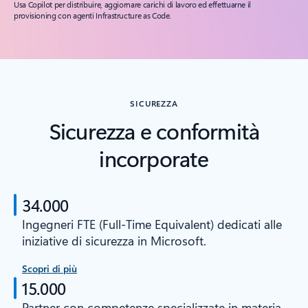
Usa Copilot per distribuire, aggiornare carichi di lavoro ed effettuarne il
provisioning con agenti Infrastructure as Code.
SICUREZZA
Sicurezza e conformità
incorporate
34.000
Ingegneri FTE (Full-Time Equivalent) dedicati alle
iniziative di sicurezza in Microsoft.
Scopri di più
15.000
Partner con competenze specializzate in materia