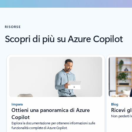
RISORSE
Scopri di più su Azure Copilot
Visualizzazione della diapositiva 1 di 3
Impara
Blog
Ottieni una panoramica di Azure
Ricevi g
Copilot
Non perderti l
Esplora la documentazione per ottenere informazioni sulle
funzionalità complete di Azure Copilot.