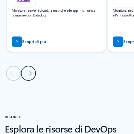
Monitora i server, i cloud, le metriche e le app in un'unica
Monitora, risol
posizione con Datadog.
e l'infrastrutt
Scopri di più
Scopr
Diapositiva precedente
Diapositiva successiva
Torna alle schede
Torna alla sezione della soluzione partner Agente SRE di Azure
RISORSE
Esplora le risorse di DevOps