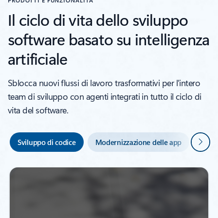
PRODOTTI E FUNZIONALITÀ
Il ciclo di vita dello sviluppo
software basato su intelligenza
artificiale
Sblocca nuovi flussi di lavoro trasformativi per l'intero
team di sviluppo con agenti integrati in tutto il ciclo di
vita del software.
Avanti
Sviluppo di codice
Modernizzazione delle app
Test