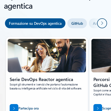
agentica
Avanti
Formazione su DevOps agentica
GitHub
Azure Dev
Visualizzazione della diapositiva 1 di 3
Serie DevOps Reactor agentica
Percorsi
Scopri gli strumenti e i servizi che portano l'automazione
GitHub 
basata su intelligenza artificiale nel ciclo di vita del software.
Scopri come ac
Copilot e Visu
Partecipa ora
Scopr