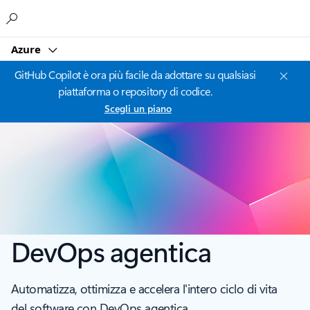
Microsoft
Azure
GitHub Copilot è ora più facile da adottare su qualsiasi
piattaforma o repository di codice.
Scegli un piano
DevOps agentica
Automatizza, ottimizza e accelera l'intero ciclo di vita
del software con DevOps agentica.