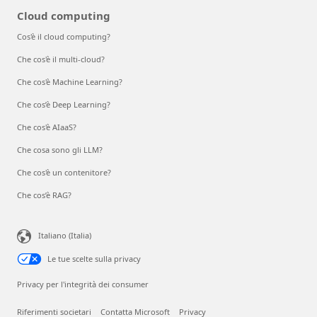
Cloud computing
Cos'è il cloud computing?
Che cos'è il multi-cloud?
Che cos'è Machine Learning?
Che cos’è Deep Learning?
Che cos'è AIaaS?
Che cosa sono gli LLM?
Che cos'è un contenitore?
Che cos’è RAG?
Italiano (Italia)
Le tue scelte sulla privacy
Privacy per l'integrità dei consumer
Riferimenti societari
Contatta Microsoft
Privacy