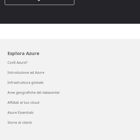
Esplora Azure
Cos'è Azure?
Introduzione ad Azure
Infrastruttura globale
Aree geografiche del datacenter
Affidati al tuo cloud
Azure Essentials
Storie di clienti