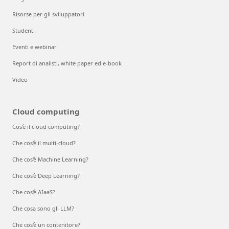
Risorse per gli sviluppatori
Studenti
Eventi e webinar
Report di analisti, white paper ed e-book
Video
Cloud computing
Cos'è il cloud computing?
Che cos'è il multi-cloud?
Che cos'è Machine Learning?
Che cos’è Deep Learning?
Che cos'è AIaaS?
Che cosa sono gli LLM?
Che cos'è un contenitore?