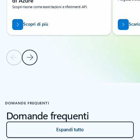
di Azure
Scopri risorse come esercitazioni e riferimenti API.
Scopri di più
Scaric
Diapositiva precedente
Diapositiva successiva
Torna alla sezione RISORSE
DOMANDE FREQUENTI
Domande frequenti
Espandi tutto