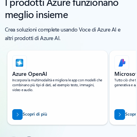
I prodotti Azure funzionano
meglio insieme
Crea soluzioni complete usando Voce di Azure AI e
altri prodotti di Azure AI.
Visualizzazione della diapositiva 1 di 6
Azure OpenAI
Microsof
Incorpora la multimodalità e migliora le app con modelli che
Tutto ciò che t
combinano più tipi di dati, ad esempio testo, immagini,
generativa e ag
video e audio.
Scopri di più
Scopri