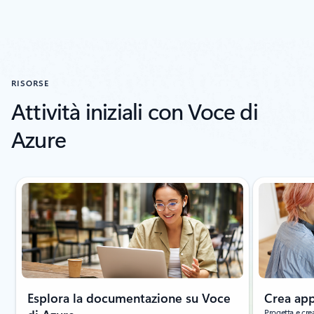
RISORSE
Attività iniziali con Voce di
Azure
Visualizzazione della diapositiva 1 di 8
Esplora la documentazione su Voce
Crea app
Progetta e crea