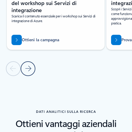
del workshop sui Servizi di
integraz
integrazione
Scopri i Serviz
come funziona
Scarica il contenuto essenziale per i workshop sui Servizi di
approvvigiona
integrazione di Azure.
pratica.
Ottieni la campagna
Prova
Diapositiva precedente
Diapositiva successiva
Torna alle schede
Torna a RISORSE - Sezione scheda Partner
DATI ANALITICI SULLA RICERCA
Ottieni vantaggi aziendali