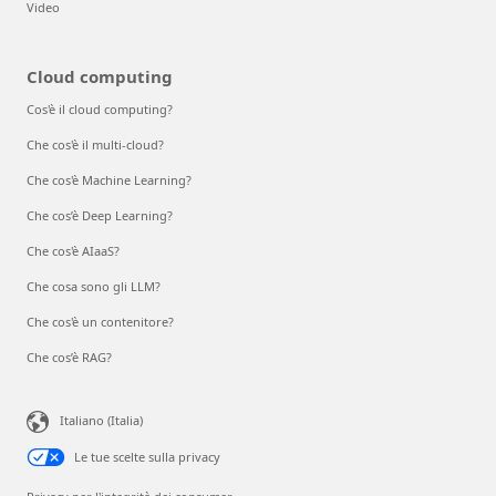
Video
Cloud computing
Cos'è il cloud computing?
Che cos'è il multi-cloud?
Che cos'è Machine Learning?
Che cos’è Deep Learning?
Che cos'è AIaaS?
Che cosa sono gli LLM?
Che cos'è un contenitore?
Che cos’è RAG?
Italiano (Italia)
Le tue scelte sulla privacy