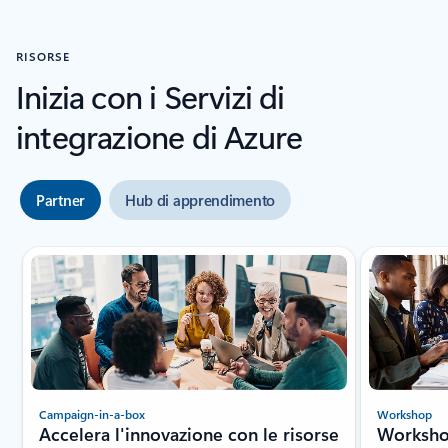
RISORSE
Inizia con i Servizi di
integrazione di Azure
Partner
Hub di apprendimento
Visualizzazione della diapositiva 1 di 2
Campaign-in-a-box
Workshop
Accelera l'innovazione con le risorse
Workshop