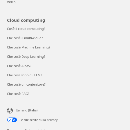
Video
Cloud computing
Cos'è il cloud computing?
Che cos'è il multi-cloud?
Che cos'è Machine Learning?
Che cos’è Deep Learning?
Che cos'è AIaaS?
Che cosa sono gli LLM?
Che cos'è un contenitore?
Che cos’è RAG?
Italiano (Italia)
Le tue scelte sulla privacy