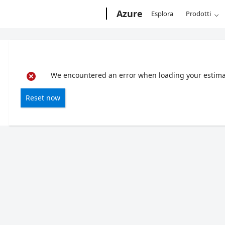
Microsoft
Azure
Esplora
Prodotti
We encountered an error when loading your estimate
Reset now