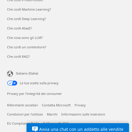
Che cos'è Machine Learning?
Che cos’è Deep Learning?
Che cos'è AIaaS?
Che cosa sono gli LLM?
Che cos'è un contenitore?
Che cos’è RAG?
Italiano (Italia)
Le tue scelte sulla privacy
Privacy per l'integrità dei consumer
Riferimenti societari
Contatta Microsoft
Privacy
Condizioni per l'utilizzo
Marchi
Informazioni sulle inserzioni
EU Compliance DoCs
© Microsoft 2026
Avvia una chat con un addetto alle vendite