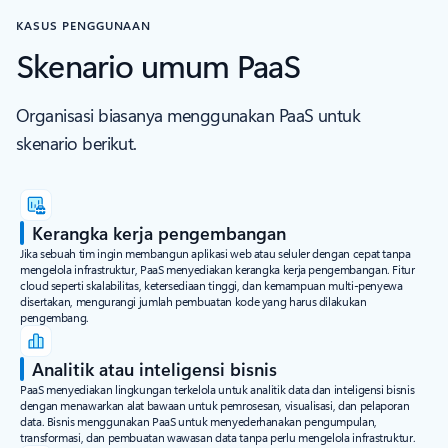
KASUS PENGGUNAAN
Skenario umum PaaS
Organisasi biasanya menggunakan PaaS untuk
skenario berikut.
Kerangka kerja pengembangan
Jika sebuah tim ingin membangun aplikasi web atau seluler dengan cepat tanpa
mengelola infrastruktur, PaaS menyediakan kerangka kerja pengembangan. Fitur
cloud seperti skalabilitas, ketersediaan tinggi, dan kemampuan multi-penyewa
disertakan, mengurangi jumlah pembuatan kode yang harus dilakukan
pengembang.
Analitik atau inteligensi bisnis
PaaS menyediakan lingkungan terkelola untuk analitik data dan inteligensi bisnis
dengan menawarkan alat bawaan untuk pemrosesan, visualisasi, dan pelaporan
data. Bisnis menggunakan PaaS untuk menyederhanakan pengumpulan,
transformasi, dan pembuatan wawasan data tanpa perlu mengelola infrastruktur.