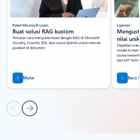
Paket Microsoft Learn
Laporan
Buat solusi RAG kustom
Mengusto
Temukan cara mengustomisasi dengan RAG di Microsoft
nilai unik
Foundry, Foundry SDK, atau Azure OpenAI untuk mencari
Dapatkan wawa
jawaban di dokumen.
model AI memb
dunia menambah
dan MIT Techno
Mulai
Baca 
Slide Sebelumnya
Slide Berikutnya
Kembali ke bagian SUMBER DAYA