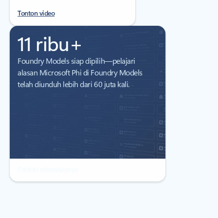
Tonton video
11 ribu+
Foundry Models siap dipilih—pelajari
alasan Microsoft Phi di Foundry Models
telah diunduh lebih dari 60 juta kali.
Pelajari selengkapnya