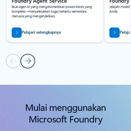
Foundry Agent Service
Foundry
Buat agen AI yang mengotomatiskan proses bisnis yang
Jelajahi model 
kompleks—menyelesaikan tugas tertentu sementara
Anda.
manusia yang mengendalikan.
Pelajari selengkapnya
Pelaja
Slide Sebelumnya
Slide Berikutnya
Kembali ke bagian Produk Terkait
Mulai menggunakan
Microsoft Foundry