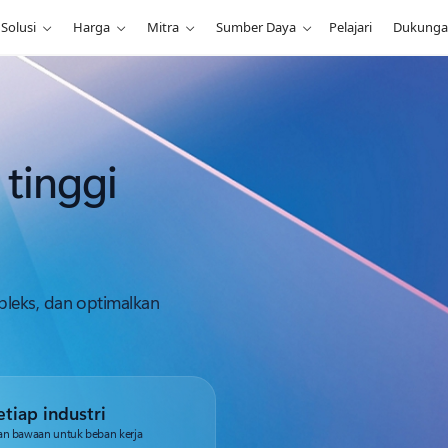
Solusi
Harga
Mitra
Sumber Daya
Pelajari
Dukung
tinggi
leks, dan optimalkan
tiap industri
anan bawaan untuk beban kerja