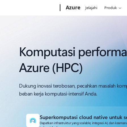
Microsoft
Azure
Jelajahi
Produk
Komputasi performa 
Azure (HPC)
Dukung inovasi terobosan, pecahkan masalah komp
beban kerja komputasi-intensif Anda.
Superkomputasi cloud native untuk se
Dapatkan infrastruktur yang scalable, integrasi AI, dan keam