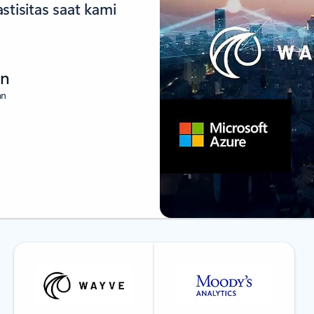
stisitas saat kami
an
an